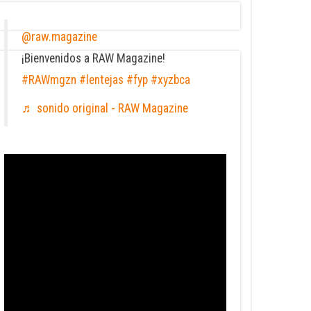
@raw.magazine
¡Bienvenidos a RAW Magazine!
#RAWmgzn
#lentejas
#fyp
#xyzbca
♬ sonido original - RAW Magazine