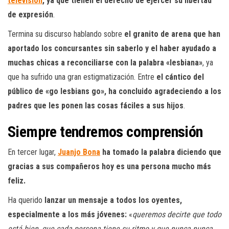
televisión
, ya que tienen el derecho de ejercer su libertad
de expresión
.
Termina su discurso hablando sobre
el granito de arena que han
aportado los concursantes sin saberlo y el haber ayudado a
muchas chicas a reconciliarse con la palabra «lesbiana»
, ya
que ha sufrido una gran estigmatización. Entre
el cántico del
público de «go lesbians go», ha concluido agradeciendo a los
padres que les ponen las cosas fáciles a sus hijos
.
Siempre tendremos comprensión
En tercer lugar,
Juanjo Bona
ha tomado la palabra diciendo que
gracias a sus compañeros hoy es una persona mucho más
feliz.
Ha querido
lanzar un mensaje a todos los oyentes,
especialmente a los más jóvenes:
«
queremos decirte que todo
está bien, que cada persona tiene su ritmo y que nunca nunca