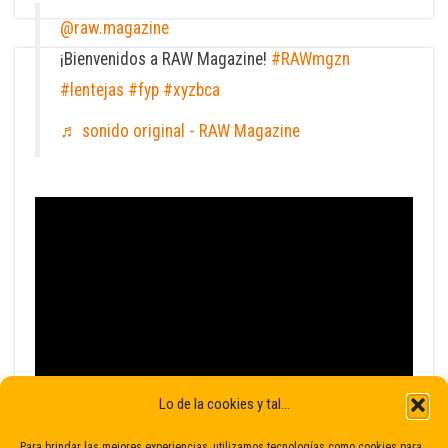
@raw.magazine
¡Bienvenidos a RAW Magazine!
#RAWmgzn
#lentejas
#fyp
#xyzbca
♬ sonido original - RAW Magazine
Lo de la cookies y tal...
Para brindar las mejores experiencias, utilizamos tecnologías como cookies para