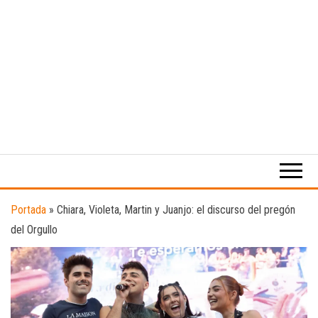
Medio
RAW
digital
Magazine
enfocado
en la
cultura,
el
Portada
»
Chiara, Violeta, Martin y Juanjo: el discurso del pregón
deporte y
del Orgullo
la
música.