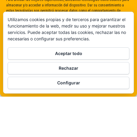
almacenar y/o acceder a información del dispositivo. Dar su consentimiento a
estas tecnologías nos permitirá procesar datos como el comportamiento de
navegación o identificaciones únicas en este sitio. No dar o retirar el
Utilizamos cookies propias y de terceros para garantizar el
consentimiento puede afectar negativamente a determinadas características y
funcionamiento de la web, medir su uso y mejorar nuestros
funciones.
servicios. Puede aceptar todas las cookies, rechazar las no
necesarias o configurar sus preferencias.
Claro que sí
Aceptar todo
De ninguna manera
Rechazar
Veámos que hay aquí
Funciona gracias a
WordPress
|
Tema:
Envo Magazine
Configurar
Política de cookies