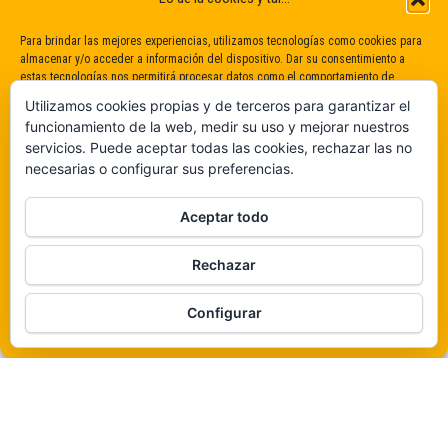
Para brindar las mejores experiencias, utilizamos tecnologías como cookies para
almacenar y/o acceder a información del dispositivo. Dar su consentimiento a
estas tecnologías nos permitirá procesar datos como el comportamiento de
navegación o identificaciones únicas en este sitio. No dar o retirar el
Utilizamos cookies propias y de terceros para garantizar el
consentimiento puede afectar negativamente a determinadas características y
funcionamiento de la web, medir su uso y mejorar nuestros
funciones.
servicios. Puede aceptar todas las cookies, rechazar las no
necesarias o configurar sus preferencias.
Claro que sí
Aceptar todo
De ninguna manera
Rechazar
Veámos que hay aquí
Funciona gracias a
WordPress
|
Tema:
Envo Magazine
Configurar
Política de cookies