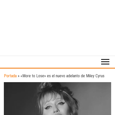
Medio
RAW
digital
Magazine
enfocado
en la
cultura,
el
Portada
»
«More to Lose» es el nuevo adelanto de Miley Cyrus
deporte y
la
música.