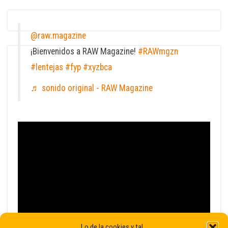
@raw.magazine
¡Bienvenidos a RAW Magazine!
#RAWmgzn
#lentejas
#fyp
#xyzbca
♬ sonido original - RAW Magazine
Lo de la cookies y tal...