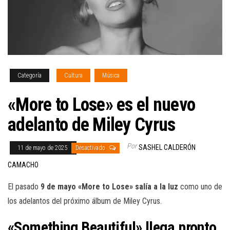
Categoría
Cultura
Música
«More to Lose» es el nuevo
adelanto de Miley Cyrus
Por
SASHEL CALDERÓN
11 de mayo de 2025
Desactivado
CAMACHO
El pasado
9 de mayo «More to Lose» salía a la luz
como uno de
los adelantos del próximo álbum de Miley Cyrus.
«Something Beautiful» llega pronto