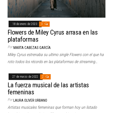
18 de enero de 2023
0
Flowers de Miley Cyrus arrasa en las
plataformas
Por
MARTA CABEZAS GARCÍA
Miley Cyrus estrenaba su ultimo single Flowers con el que ha
roto todos los récords en las plataformas de streaming…
27 de marzo de 2022
2
La fuerza musical de las artistas
femeninas
Por
LAURA OLIVER URBANO
Artistas musicales femeninas que forman hoy un listado