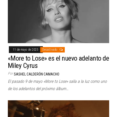
11 de mayo de 2025
Desactivado
«More to Lose» es el nuevo adelanto de
Miley Cyrus
Por
SASHEL CALDERÓN CAMACHO
El pasado 9 de mayo «More to Lose» salía a la luz como uno
de los adelantos del próximo álbum…