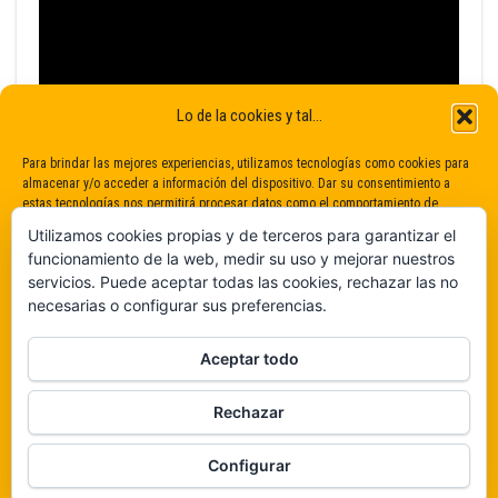
Lo de la cookies y tal...
Para brindar las mejores experiencias, utilizamos tecnologías como cookies para
almacenar y/o acceder a información del dispositivo. Dar su consentimiento a
estas tecnologías nos permitirá procesar datos como el comportamiento de
navegación o identificaciones únicas en este sitio. No dar o retirar el
Utilizamos cookies propias y de terceros para garantizar el
consentimiento puede afectar negativamente a determinadas características y
funcionamiento de la web, medir su uso y mejorar nuestros
funciones.
servicios. Puede aceptar todas las cookies, rechazar las no
necesarias o configurar sus preferencias.
Claro que sí
Aceptar todo
De ninguna manera
Rechazar
Veámos que hay aquí
Configurar
Política de cookies