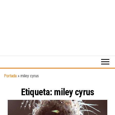
Medio
RAW
digital
Magazine
enfocado
en la
cultura,
el
Portada
»
miley cyrus
deporte y
la
Etiqueta:
miley cyrus
música.