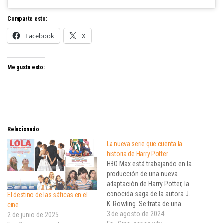
Comparte esto:
Facebook
X
Me gusta esto:
Relacionado
La nueva serie que cuenta la
historia de Harry Potter
HBO Max está trabajando en la
producción de una nueva
adaptación de Harry Potter, la
conocida saga de la autora J.
El destino de las sáficas en el
K. Rowling. Se trata de una
cine
serie que apunta a tener varias
3 de agosto de 2024
2 de junio de 2025