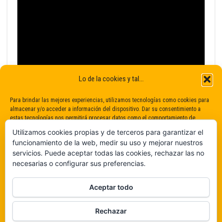
Lo de la cookies y tal...
Para brindar las mejores experiencias, utilizamos tecnologías como cookies para
almacenar y/o acceder a información del dispositivo. Dar su consentimiento a
estas tecnologías nos permitirá procesar datos como el comportamiento de
navegación o identificaciones únicas en este sitio. No dar o retirar el
Utilizamos cookies propias y de terceros para garantizar el
consentimiento puede afectar negativamente a determinadas características y
funcionamiento de la web, medir su uso y mejorar nuestros
funciones.
servicios. Puede aceptar todas las cookies, rechazar las no
necesarias o configurar sus preferencias.
Claro que sí
Aceptar todo
De ninguna manera
Rechazar
Veámos que hay aquí