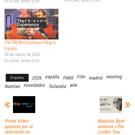
temporadas. HBO, en
En «Cine, series y tv»
En «Cine, series y tv»
asociación con Warner Bros
Television, ha nombrado a
Francesca Gardiner
(Succession y La materia…
The FRIENDS Experience llega a
España
20 de marzo de 2025
En «Cine, series y tv»
españa
Film
meeting
2026
FANS
madrid
Etiquetas
novedades
wlw
Namtan
Tailandia
Prime Video
Madison Beer
apuesta por la
anuncia «The
televisión en
Locket Tour