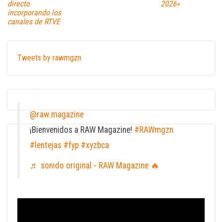
directo
2026»
incorporando los
canales de RTVE
Tweets by rawmgzn
@raw.magazine
¡Bienvenidos a RAW Magazine!
#RAWmgzn
#lentejas
#fyp
#xyzbca
♬ sonido original - RAW Magazine 🔥