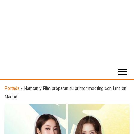
Medio
RAW
digital
Magazine
enfocado
en la
cultura,
el
Portada
»
Namtan y Film preparan su primer meeting con fans en
deporte y
Madrid
la
música.