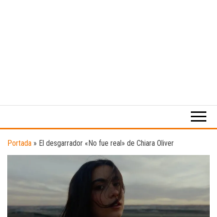
Medio
RAW
digital
Magazine
enfocado
en la
cultura,
el
Portada
»
El desgarrador «No fue real» de Chiara Oliver
deporte y
la
música.