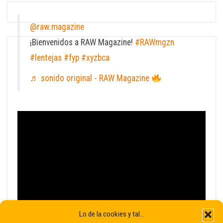
@raw.magazine
¡Bienvenidos a RAW Magazine!
#RAWmgzn
#lentejas
#fyp
#xyzbca
♬ sonido original - RAW Magazine
Lo de la cookies y tal...