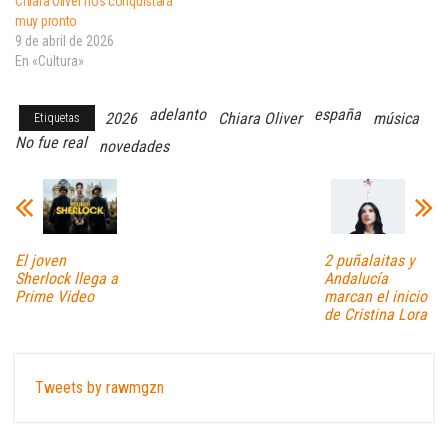
Chiara Oliver nos conquistará
muy pronto
9 de abril de 2026
En «Cultura»
adelanto
españa
2026
Chiara Oliver
música
Etiquetas
No fue real
novedades
El joven
2 puñalaitas y
Sherlock llega a
Andalucía
Prime Video
marcan el inicio
de Cristina Lora
Tweets by rawmgzn