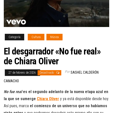
Categoría
Cultura
Música
El desgarrador «No fue real»
de Chiara Oliver
Por
SASHEL CALDERÓN
27 de febrero de 2026
Desactivado
CAMACHO
No fue real
es el segundo adelanto de la nueva etapa azul en
la que se sumerge
Chiara Oliver
y ya está disponible desde hoy.
Así pues, marca
el comienzo de un universo que no habíamos
visto antes
y que podremos descubrir este mismo año con su