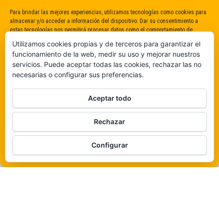
Para brindar las mejores experiencias, utilizamos tecnologías como cookies para
almacenar y/o acceder a información del dispositivo. Dar su consentimiento a
estas tecnologías nos permitirá procesar datos como el comportamiento de
navegación o identificaciones únicas en este sitio. No dar o retirar el
Utilizamos cookies propias y de terceros para garantizar el
consentimiento puede afectar negativamente a determinadas características y
funcionamiento de la web, medir su uso y mejorar nuestros
funciones.
servicios. Puede aceptar todas las cookies, rechazar las no
necesarias o configurar sus preferencias.
Claro que sí
Aceptar todo
De ninguna manera
Rechazar
Veámos que hay aquí
Funciona gracias a
WordPress
|
Tema:
Envo Magazine
Configurar
Política de cookies