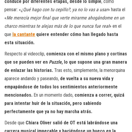
conduce por diferentes etapas, desde lo simple
, como
pensar: «
¿Qué hago con tu cepillo?, ya no lo vas a usar
» hasta el
«
Me merecía mejor final que verte mirarme ahogándome en un
charco mientras te alejas más de lo que nunca fue real
» en el
que
la cantante
quiere entender cómo han llegado hasta
esta situación.
Respecto al videoclip,
comienza con el mismo plano y cortinas
que se pueden ver en
Puzzle
, lo que supone una gran manera
de enlazar las historias.
Tras esto, simplemente, la menorquina
aparece andando y paseando,
de vuelta a su nueva vida y
empapándose de todos los sentimientos anteriormente
mencionados.
En un momento dado,
comienza a correr, quizá
para intentar huir de la situación, pero sabiendo
perfectamente que ya no hay marcha atrás.
Desde que
Chiara Oliver salió de OT está labrándose una
carrera musical impecable y haciéndose un hueco en la