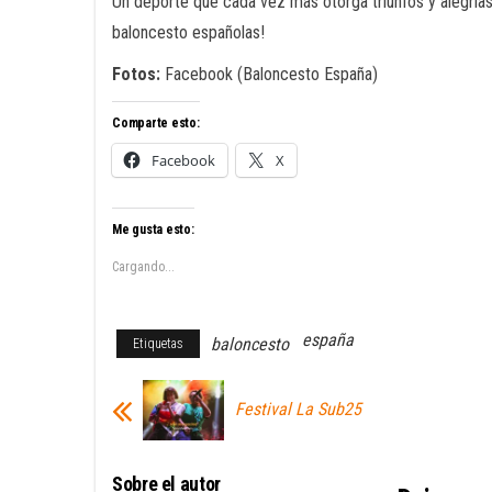
Un deporte que cada vez más otorga triunfos y alegrías
baloncesto españolas!
Fotos:
Facebook (Baloncesto España)
Comparte esto:
Facebook
X
Me gusta esto:
Cargando...
españa
baloncesto
Etiquetas
Festival La Sub25
Sobre el autor