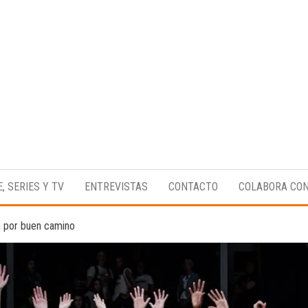
Medio
RAW
digital
Magazine
enfocado
E, SERIES Y TV
ENTREVISTAS
CONTACTO
COLABORA CO
en la
cultura,
el
n por buen camino
deporte y
la
música.