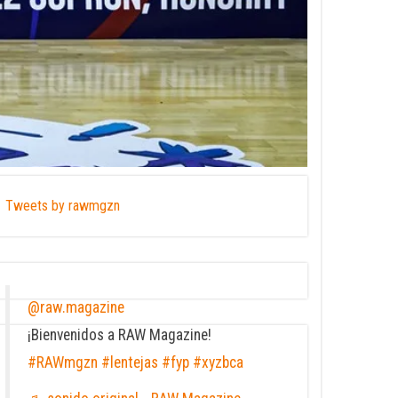
Tweets by rawmgzn
@raw.magazine
¡Bienvenidos a RAW Magazine!
#RAWmgzn
#lentejas
#fyp
#xyzbca