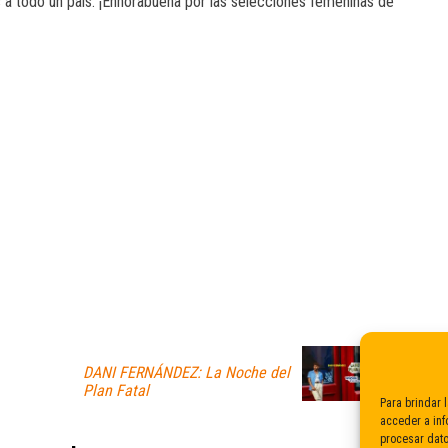
 a todo un país. ¡Enhorabuena por las selecciones femeninas de
DANI FERNÁNDEZ: La Noche del
Plan Fatal
Para brindar 
acceder a inf
procesar dato