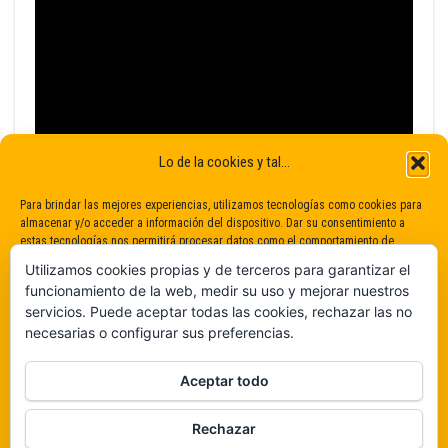
Lo de la cookies y tal...
Para brindar las mejores experiencias, utilizamos tecnologías como cookies para
almacenar y/o acceder a información del dispositivo. Dar su consentimiento a
estas tecnologías nos permitirá procesar datos como el comportamiento de
navegación o identificaciones únicas en este sitio. No dar o retirar el
Utilizamos cookies propias y de terceros para garantizar el
consentimiento puede afectar negativamente a determinadas características y
funcionamiento de la web, medir su uso y mejorar nuestros
funciones.
servicios. Puede aceptar todas las cookies, rechazar las no
necesarias o configurar sus preferencias.
Claro que sí
Aceptar todo
De ninguna manera
Rechazar
Veámos que hay aquí