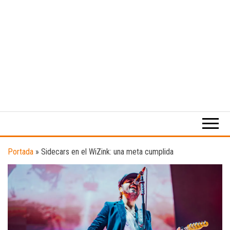
Medio
RAW
digital
Magazine
enfocado
en la
cultura,
el
Portada
»
Sidecars en el WiZink: una meta cumplida
deporte y
la
música.