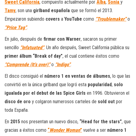
Sweet California
, compuesto actualmente por
Alba
,
Sonia
y
Tamy
, son una
girlband española
que se formó el 2013.
Empezaron subiendo
covers
a
YouTube
como
“Troublemaker”
o
“Price Tag”
.
En julio, después de
firmar con Warner
, sacaron su primer
sencillo
“Infatuated”
. Un año después, Sweet California pública su
primer álbum “Break of day”
, el cual contiene éxitos como
“Comprende (It’s over)”
o
“Indigo”
.
El disco consiguió el
número 1 en ventas de álbumes
, lo que las
convirtió en la única girlband que logró esta
popularidad
,
solo
igualada por el debut de las Spice Girls
en 1996. Obtuvieron el
disco de oro
y colgaron numerosos carteles de
sold out
por
toda España.
En
2015
nos presentan un nuevo disco,
“Head for the stars”
, que
gracias a éxitos como
“
Wonder Woman
”
vuelve a ser
número 1