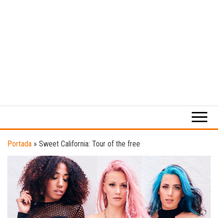
Medio
RAW
digital
Magazine
enfocado
en la
cultura,
el
Portada
»
Sweet California: Tour of the free
deporte y
la
música.