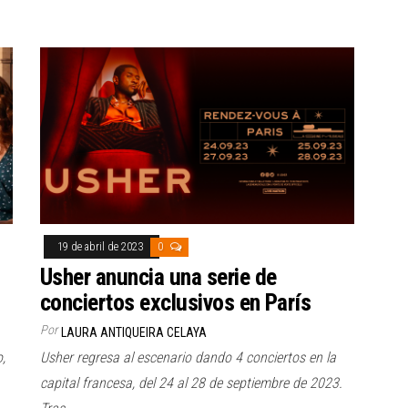
19 de abril de 2023
0
Usher anuncia una serie de
conciertos exclusivos en París
Por
LAURA ANTIQUEIRA CELAYA
Usher regresa al escenario dando 4 conciertos en la
,
capital francesa, del 24 al 28 de septiembre de 2023.