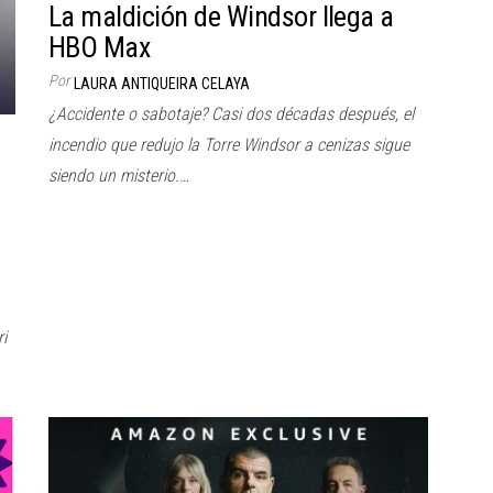
La maldición de Windsor llega a
HBO Max
Por
LAURA ANTIQUEIRA CELAYA
¿Accidente o sabotaje? Casi dos décadas después, el
incendio que redujo la Torre Windsor a cenizas sigue
siendo un misterio.…
i