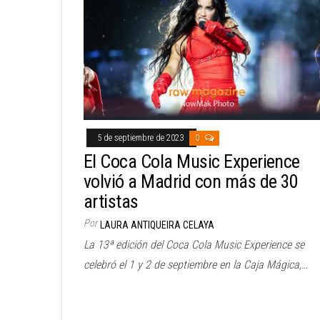
5 de septiembre de 2023
0
El Coca Cola Music Experience
volvió a Madrid con más de 30
artistas
Por
LAURA ANTIQUEIRA CELAYA
La 13ª edición del Coca Cola Music Experience se
celebró el 1 y 2 de septiembre en la Caja Mágica,…