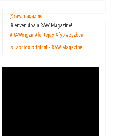
@raw.magazine
¡Bienvenidos a RAW Magazine!
#RAWmgzn
#lentejas
#fyp
#xyzbca
♬ sonido original - RAW Magazine