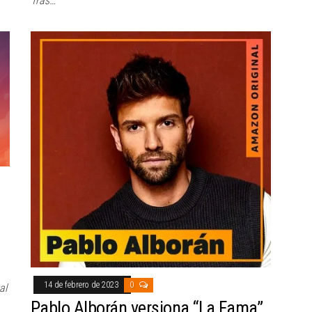
Tras…
14 de febrero de 2023
0
al
Pablo Alborán versiona “La Fama”