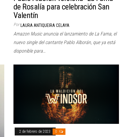
de Rosalía para celebración San
Valentín
Por
LAURA ANTIQUEIRA CELAYA
Amazon Music anuncia el lanzamiento de La Fama, el
nuevo single del cantante Pablo Alborán, que ya está
disponible para…
2 de febrero de 2023
0