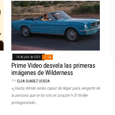
18 de julio de 2023
0
Prime Video desvela las primeras
imágenes de Wilderness
Por
ELSA SUAREZ UCIEDA
«¿Hasta dónde serías capaz de llegar para vengarte de
la persona que te ha roto el corazón?» El thriller
protagonizado…