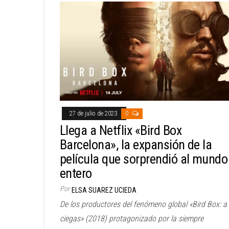
27 de julio de 2023
0
Llega a Netflix «Bird Box
Barcelona», la expansión de la
película que sorprendió al mundo
entero
Por
ELSA SUAREZ UCIEDA
De los productores del fenómeno global «Bird Box: a
ciegas» (2018) protagonizado por la siempre