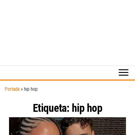
Medio
RAW
digital
Magazine
enfocado
en la
cultura,
el
Portada
»
hip hop
deporte y
la
Etiqueta:
música.
hip hop