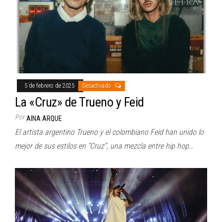
5 de febrero de 2025
Desactivado
La «Cruz» de Trueno y Feid
Por
AINA ARQUE
El artista argentino Trueno y el colombiano Feid han unido lo
mejor de sus estilos en “Cruz”, una mezcla entre hip hop…