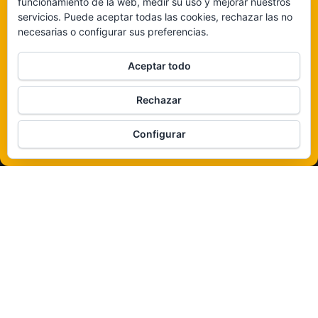
funcionamiento de la web, medir su uso y mejorar nuestros
funciones.
servicios. Puede aceptar todas las cookies, rechazar las no
necesarias o configurar sus preferencias.
Claro que sí
Aceptar todo
De ninguna manera
Rechazar
Veámos que hay aquí
Configurar
Política de cookies
Funciona gracias a
WordPress
|
Tema:
Envo Magazine