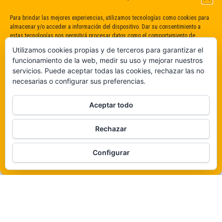
Para brindar las mejores experiencias, utilizamos tecnologías como cookies para
almacenar y/o acceder a información del dispositivo. Dar su consentimiento a
estas tecnologías nos permitirá procesar datos como el comportamiento de
navegación o identificaciones únicas en este sitio. No dar o retirar el
Utilizamos cookies propias y de terceros para garantizar el
consentimiento puede afectar negativamente a determinadas características y
funcionamiento de la web, medir su uso y mejorar nuestros
funciones.
servicios. Puede aceptar todas las cookies, rechazar las no
necesarias o configurar sus preferencias.
Claro que sí
Aceptar todo
De ninguna manera
Rechazar
Veámos que hay aquí
Funciona gracias a
WordPress
|
Tema:
Envo Magazine
Configurar
Política de cookies