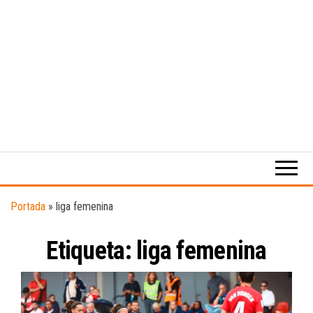
Medio
RAW
digital
Magazine
enfocado
en la
cultura,
el
Portada
»
liga femenina
deporte y
la
Etiqueta:
liga femenina
música.