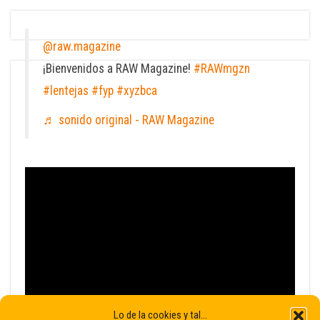
@raw.magazine
¡Bienvenidos a RAW Magazine!
#RAWmgzn
#lentejas
#fyp
#xyzbca
♬ sonido original - RAW Magazine
Lo de la cookies y tal...