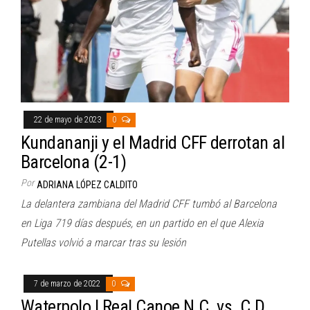
22 de mayo de 2023
0
Kundananji y el Madrid CFF derrotan al
Barcelona (2-1)
Por
ADRIANA LÓPEZ CALDITO
La delantera zambiana del Madrid CFF tumbó al Barcelona
en Liga 719 días después, en un partido en el que Alexia
Putellas volvió a marcar tras su lesión
7 de marzo de 2022
0
Waterpolo | Real Canoe N.C. vs. C.D.