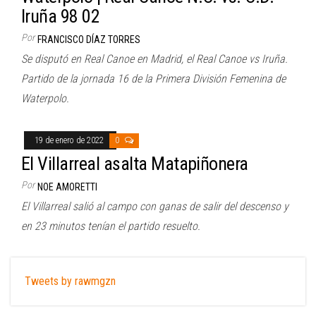
Iruña 98 02
Por
FRANCISCO DÍAZ TORRES
Se disputó en Real Canoe en Madrid, el Real Canoe vs Iruña.
Partido de la jornada 16 de la Primera División Femenina de
Waterpolo.
19 de enero de 2022
0
El Villarreal asalta Matapiñonera
Por
NOE AMORETTI
El Villarreal salió al campo con ganas de salir del descenso y
en 23 minutos tenían el partido resuelto.
Tweets by rawmgzn