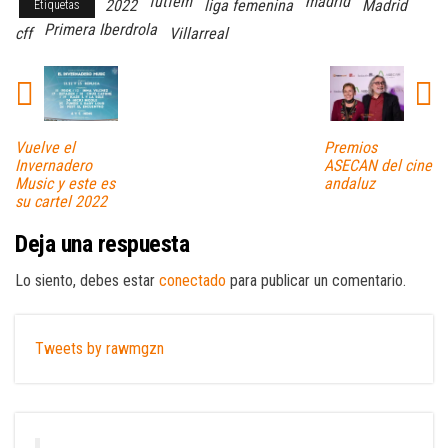
futfem
madrid
2022
liga femenina
Madrid
Etiquetas
Primera Iberdrola
cff
Villarreal
Vuelve el
Premios
Invernadero
ASECAN del cine
Music y este es
andaluz
su cartel 2022
Deja una respuesta
Lo siento, debes estar
conectado
para publicar un comentario.
Tweets by rawmgzn