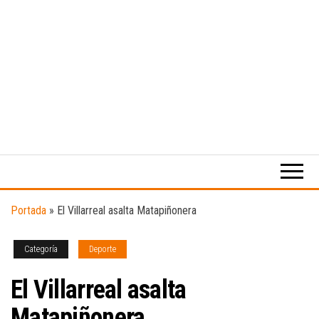
Medio
RAW
digital
Magazine
enfocado
en la
cultura,
el
Portada
»
El Villarreal asalta Matapiñonera
deporte y
la
música.
Categoría
Deporte
El Villarreal asalta
Matapiñonera