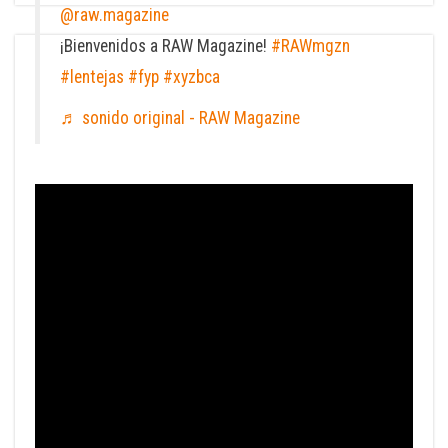
@raw.magazine
¡Bienvenidos a RAW Magazine!
#RAWmgzn
#lentejas
#fyp
#xyzbca
♬ sonido original - RAW Magazine