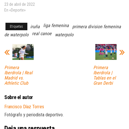
23 de abril de 2022
En «Deporte»
liga femenina
iruña
primera division femenina
Etiquetas
real canoe
de waterpolo
waterpolo
Primera
Primera
Iberdrola | Real
Iberdrola |
Madrid vs.
Tablas en el
Athletic Club
Gran Derbi
Sobre el autor
Francisco Díaz Torres
Fotógrafo y periodista deportivo.
Deja una respuesta