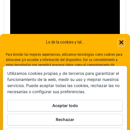
Lo de la cookies y tal...
Para brindar las mejores experiencias, utilizamos tecnologías como cookies para
almacenar y/o acceder a información del dispositivo. Dar su consentimiento a
estas tecnologías nos permitirá procesar datos como el comportamiento de
navegación o identificaciones únicas en este sitio. No dar o retirar el
Utilizamos cookies propias y de terceros para garantizar el
consentimiento puede afectar negativamente a determinadas características y
funcionamiento de la web, medir su uso y mejorar nuestros
funciones.
servicios. Puede aceptar todas las cookies, rechazar las no
necesarias o configurar sus preferencias.
Claro que sí
Aceptar todo
De ninguna manera
Rechazar
Veámos que hay aquí