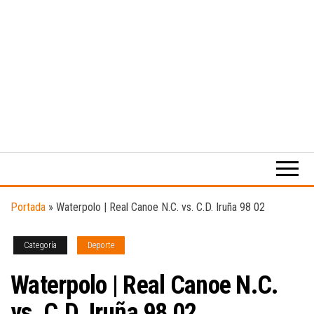
Medio
RAW
digital
Magazine
enfocado
en la
cultura,
el
Portada
»
Waterpolo | Real Canoe N.C. vs. C.D. Iruña 98 02
deporte y
la
música.
Categoría
Deporte
Waterpolo | Real Canoe N.C.
vs. C.D. Iruña 98 02