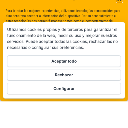
Para brindar las mejores experiencias, utilizamos tecnologías como cookies para
almacenar y/o acceder a información del dispositivo. Dar su consentimiento a
estas tecnologías nos permitirá procesar datos como el comportamiento de
navegación o identificaciones únicas en este sitio. No dar o retirar el
Utilizamos cookies propias y de terceros para garantizar el
consentimiento puede afectar negativamente a determinadas características y
funcionamiento de la web, medir su uso y mejorar nuestros
funciones.
servicios. Puede aceptar todas las cookies, rechazar las no
necesarias o configurar sus preferencias.
Claro que sí
Aceptar todo
De ninguna manera
Rechazar
Veámos que hay aquí
Funciona gracias a
WordPress
|
Tema:
Envo Magazine
Configurar
Política de cookies