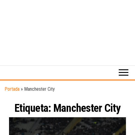
Medio
RAW
digital
Magazine
enfocado
en la
cultura,
el
Portada
»
Manchester City
deporte y
la
Etiqueta:
Manchester City
música.