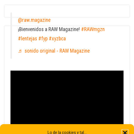
@raw.magazine
¡Bienvenidos a RAW Magazine!
#RAWmgzn
#lentejas
#fyp
#xyzbca
♬ sonido original - RAW Magazine
Lo de la cookies y tal...