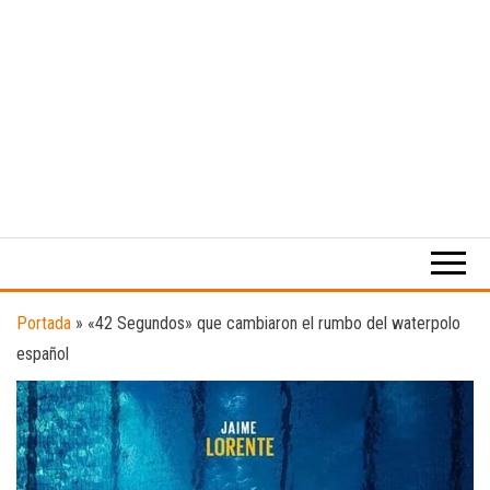
Medio
RAW
digital
Magazine
enfocado
en la
cultura,
el
Portada
»
«42 Segundos» que cambiaron el rumbo del waterpolo
deporte y
español
la
música.