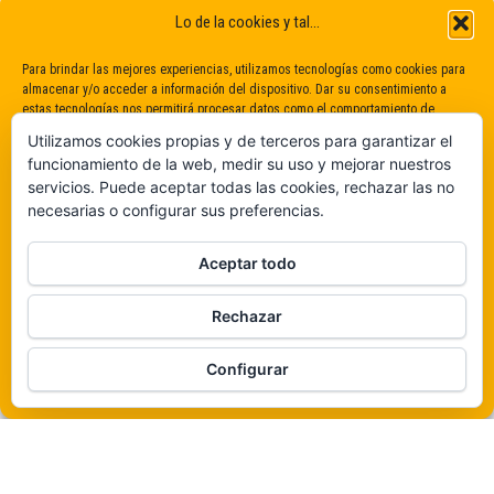
Lo de la cookies y tal...
Para brindar las mejores experiencias, utilizamos tecnologías como cookies para
almacenar y/o acceder a información del dispositivo. Dar su consentimiento a
estas tecnologías nos permitirá procesar datos como el comportamiento de
navegación o identificaciones únicas en este sitio. No dar o retirar el
Utilizamos cookies propias y de terceros para garantizar el
consentimiento puede afectar negativamente a determinadas características y
funcionamiento de la web, medir su uso y mejorar nuestros
funciones.
servicios. Puede aceptar todas las cookies, rechazar las no
necesarias o configurar sus preferencias.
Claro que sí
Aceptar todo
De ninguna manera
Rechazar
Veámos que hay aquí
Funciona gracias a
WordPress
|
Tema:
Envo Magazine
Configurar
Política de cookies