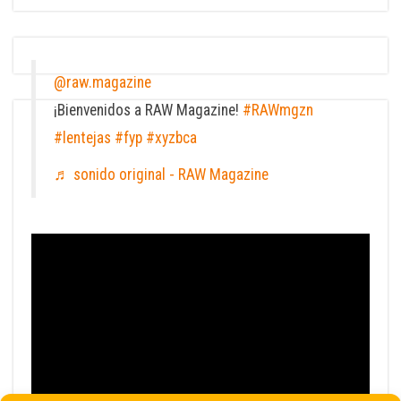
@raw.magazine
¡Bienvenidos a RAW Magazine!
#RAWmgzn
#lentejas
#fyp
#xyzbca
♬ sonido original - RAW Magazine