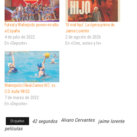
Futsal y Waterpolo ponen en alto
‘El mal hijo’: La ópera prima de
a España
Jaime Lorente
4 de julio de 2022
2 de agosto de 2026
En «Deporte»
En «Cine, series y tv»
Waterpolo | Real Canoe N.C. vs.
C.D. Iruña 98 02
7 de marzo de 2022
En «Deporte»
Alvaro Cervantes
42 segundos
jaime lorente
Etiquetas
películas