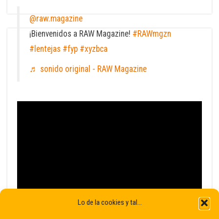
@raw.magazine
¡Bienvenidos a RAW Magazine!
#RAWmgzn
#lentejas
#fyp
#xyzbca
♬ sonido original - RAW Magazine
Lo de la cookies y tal...