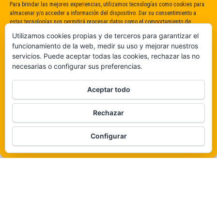
Para brindar las mejores experiencias, utilizamos tecnologías como cookies para
almacenar y/o acceder a información del dispositivo. Dar su consentimiento a
estas tecnologías nos permitirá procesar datos como el comportamiento de
navegación o identificaciones únicas en este sitio. No dar o retirar el
Utilizamos cookies propias y de terceros para garantizar el
consentimiento puede afectar negativamente a determinadas características y
funcionamiento de la web, medir su uso y mejorar nuestros
funciones.
servicios. Puede aceptar todas las cookies, rechazar las no
necesarias o configurar sus preferencias.
Claro que sí
Aceptar todo
De ninguna manera
Rechazar
Veámos que hay aquí
Funciona gracias a
WordPress
|
Tema:
Envo Magazine
Configurar
Política de cookies