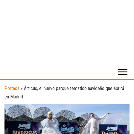
Medio
RAW
digital
Magazine
enfocado
en la
cultura,
el
Portada
»
Árticus, el nuevo parque temático navideño que abrirá
deporte y
en Madrid
la
música.