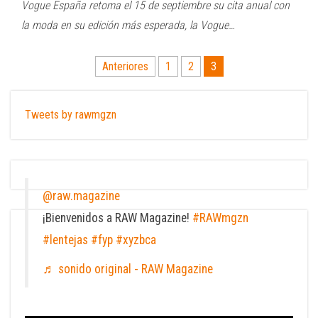
Vogue España retoma el 15 de septiembre su cita anual con
la moda en su edición más esperada, la Vogue…
Paginación
Anteriores
1
2
3
de
entradas
Tweets by rawmgzn
@raw.magazine
¡Bienvenidos a RAW Magazine!
#RAWmgzn
#lentejas
#fyp
#xyzbca
♬ sonido original - RAW Magazine