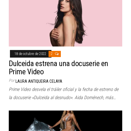
18 de octubre de 2022
2
Dulceida estrena una docuserie en
Prime Video
Por
LAURA ANTIQUEIRA CELAYA
Prime Video desvela el tráiler oficial y la fecha de estreno de
la docuserie «Dulceida al desnudo». Aida Doménech, más…