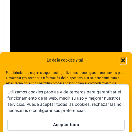
Lo de la cookies y tal...
Para brindar las mejores experiencias, utilizamos tecnologías como cookies para
almacenar y/o acceder a información del dispositivo. Dar su consentimiento a
estas tecnologías nos permitirá procesar datos como el comportamiento de
navegación o identificaciones únicas en este sitio. No dar o retirar el
Utilizamos cookies propias y de terceros para garantizar el
consentimiento puede afectar negativamente a determinadas características y
funcionamiento de la web, medir su uso y mejorar nuestros
funciones.
servicios. Puede aceptar todas las cookies, rechazar las no
necesarias o configurar sus preferencias.
Claro que sí
Aceptar todo
De ninguna manera