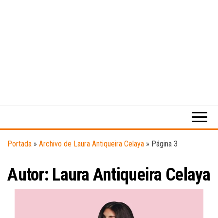
Medio
RAW
digital
Magazine
enfocado
en la
cultura,
el
Portada
»
Archivo de Laura Antiqueira Celaya
»
Página 3
deporte y
la
Autor:
Laura Antiqueira Celaya
música.