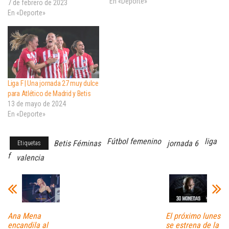
En «Deporte»
7 de febrero de 2023
En «Deporte»
Liga F | Una jornada 27 muy dulce
para Atlético de Madrid y Betis
13 de mayo de 2024
En «Deporte»
Fútbol femenino
liga
Betis Féminas
jornada 6
Etiquetas
f
valencia
Ana Mena
El próximo lunes
encandila al
se estrena de la