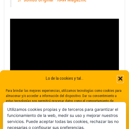
Lo de la cookies y tal...
Para brindar las mejores experiencias, utilizamos tecnologías como cookies para
almacenar y/o acceder a información del dispositivo. Dar su consentimiento a
estas tecnologías nos permitirá procesar datos como el comportamiento de
navegación o identificaciones únicas en este sitio. No dar o retirar el
Utilizamos cookies propias y de terceros para garantizar el
consentimiento puede afectar negativamente a determinadas características y
funcionamiento de la web, medir su uso y mejorar nuestros
funciones.
servicios. Puede aceptar todas las cookies, rechazar las no
necesarias o configurar sus preferencias.