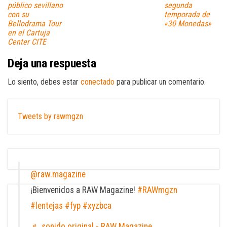
público sevillano
segunda
con su
temporada de
Bellodrama Tour
«30 Monedas»
en el Cartuja
Center CITE
Deja una respuesta
Lo siento, debes estar
conectado
para publicar un comentario.
Tweets by rawmgzn
@raw.magazine
¡Bienvenidos a RAW Magazine!
#RAWmgzn
#lentejas
#fyp
#xyzbca
♬ sonido original - RAW Magazine