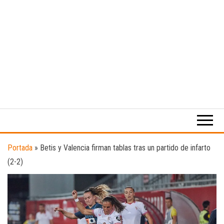
Medio
RAW
digital
Magazine
enfocado
en la
cultura,
el
Portada
»
Betis y Valencia firman tablas tras un partido de infarto
deporte y
(2-2)
la
música.