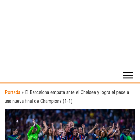
Medio
RAW
digital
Magazine
enfocado
en la
cultura,
el
Portada
»
El Barcelona empata ante el Chelsea y logra el pase a
deporte y
una nueva final de Champions (1-1)
la
música.