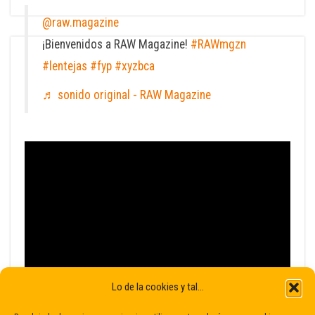
@raw.magazine
¡Bienvenidos a RAW Magazine!
#RAWmgzn
#lentejas
#fyp
#xyzbca
♬ sonido original - RAW Magazine
Lo de la cookies y tal...