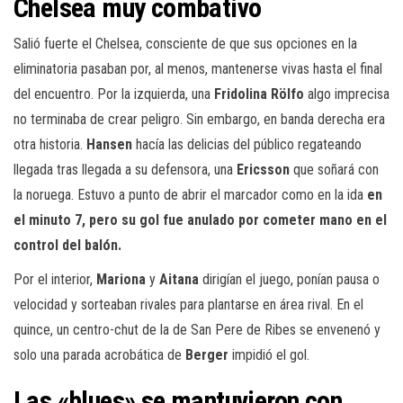
Chelsea muy combativo
Salió fuerte el Chelsea, consciente de que sus opciones en la
eliminatoria pasaban por, al menos, mantenerse vivas hasta el final
del encuentro. Por la izquierda, una
Fridolina Rölfo
algo imprecisa
no terminaba de crear peligro. Sin embargo, en banda derecha era
otra historia.
Hansen
hacía las delicias del público regateando
llegada tras llegada a su defensora, una
Ericsson
que soñará con
la noruega. Estuvo a punto de abrir el marcador como en la ida
en
el minuto 7, pero su gol fue anulado por cometer mano en el
control del balón.
Por el interior,
Mariona
y
Aitana
dirigían el juego, ponían pausa o
velocidad y sorteaban rivales para plantarse en área rival. En el
quince, un centro-chut de la de San Pere de Ribes se envenenó y
solo una parada acrobática de
Berger
impidió el gol.
Las «blues» se mantuvieron con