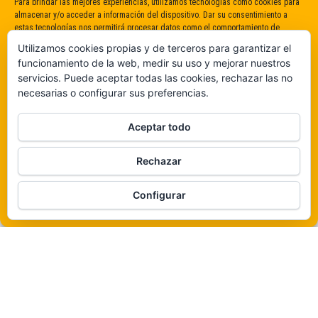
Para brindar las mejores experiencias, utilizamos tecnologías como cookies para
almacenar y/o acceder a información del dispositivo. Dar su consentimiento a
estas tecnologías nos permitirá procesar datos como el comportamiento de
navegación o identificaciones únicas en este sitio. No dar o retirar el
Utilizamos cookies propias y de terceros para garantizar el
consentimiento puede afectar negativamente a determinadas características y
funcionamiento de la web, medir su uso y mejorar nuestros
funciones.
servicios. Puede aceptar todas las cookies, rechazar las no
necesarias o configurar sus preferencias.
Claro que sí
Aceptar todo
De ninguna manera
Rechazar
Veámos que hay aquí
Funciona gracias a
WordPress
|
Tema:
Envo Magazine
Configurar
Política de cookies