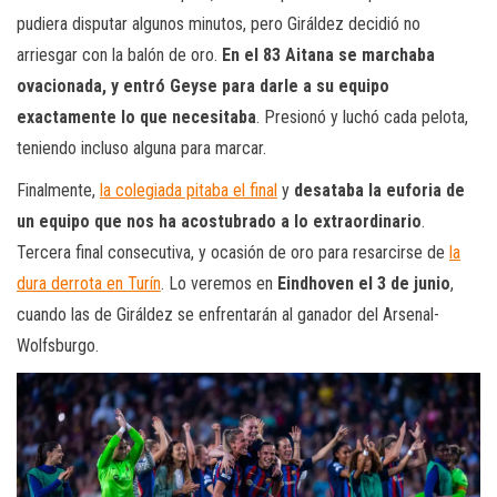
pudiera disputar algunos minutos, pero Giráldez decidió no
arriesgar con la balón de oro.
En el 83 Aitana se marchaba
ovacionada, y entró Geyse para darle a su equipo
exactamente lo que necesitaba
. Presionó y luchó cada pelota,
teniendo incluso alguna para marcar.
Finalmente,
la colegiada pitaba el final
y
desataba la euforia de
un equipo que nos ha acostubrado a lo extraordinario
.
Tercera final consecutiva, y ocasión de oro para resarcirse de
la
dura derrota en Turín
. Lo veremos en
Eindhoven el 3 de junio
,
cuando las de Giráldez se enfrentarán al ganador del Arsenal-
Wolfsburgo.