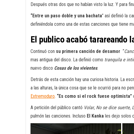
Después otras dos que no habían visto la luz. Y para fin
“Entre un paso doble y una bachata
” así definió la 
definiéndola como una de estas canciones que tiene ma
El publico acabó tarareando l
Continuó con
su primera canción de desamor
“
Canc
mas antigua del disco. La definió como
tranquila e int
nuevo disco
Cosas de los vivientes
.
Detrás de esta canción hay una curiosa historia. La escr
a las alturas, la única cosa que se le ocurrió para no p
Extremoduro
.
“Es como si el rock fuese optimista”
d
A petición del público cantó
Volar
,
No se dice suerte
,
L
pulmón las canciones. Incluso
El Kanka
les dejo solos 