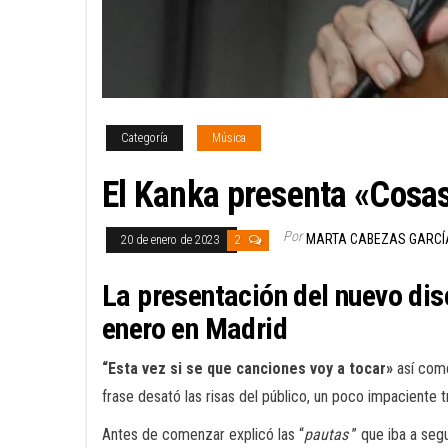
Categoría
Música
El Kanka presenta «Cosas
Por
MARTA CABEZAS GARCÍ
20 de enero de 2023
2
La presentación del nuevo dis
enero en Madrid
“Esta vez si se que canciones voy a tocar»
así com
frase desató las risas del público, un poco impaciente t
Antes de comenzar explicó las “
pautas
” que iba a seg