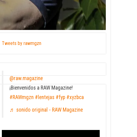
Tweets by rawmgzn
@raw.magazine
¡Bienvenidos a RAW Magazine!
#RAWmgzn
#lentejas
#fyp
#xyzbca
♬ sonido original - RAW Magazine