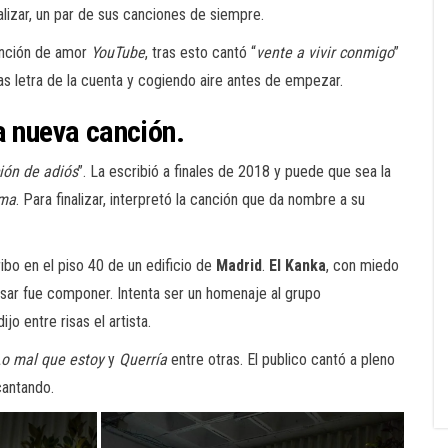
alizar, un par de sus canciones de siempre.
canción de amor
YouTube
, tras esto cantó “
vente a vivir conmigo
”
s letra de la cuenta y cogiendo aire antes de empezar.
a nueva canción.
ión de adiós
”. La escribió a finales de 2018 y puede que sea la
ima
. Para finalizar, interpretó la canción que da nombre a su
ibo en el piso 40 de un edificio de
Madrid
.
El Kanka
, con miedo
ensar fue componer. Intenta ser un homenaje al grupo
ijo entre risas el artista.
o mal que estoy
y
Querría
entre otras. El publico cantó a pleno
cantando.