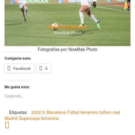
Fotografías por NowMak Photo
Comparte esto:
Facebook
X
Me gusta esto:
Cargando...
Etiquetas
2022
fc Barcelona
Fútbol femenino
futfem
real
Madrid
Supercopa femenina