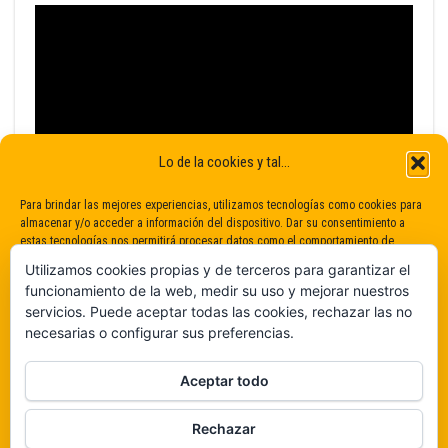
Lo de la cookies y tal...
Para brindar las mejores experiencias, utilizamos tecnologías como cookies para
almacenar y/o acceder a información del dispositivo. Dar su consentimiento a
estas tecnologías nos permitirá procesar datos como el comportamiento de
navegación o identificaciones únicas en este sitio. No dar o retirar el
Utilizamos cookies propias y de terceros para garantizar el
consentimiento puede afectar negativamente a determinadas características y
funcionamiento de la web, medir su uso y mejorar nuestros
funciones.
servicios. Puede aceptar todas las cookies, rechazar las no
necesarias o configurar sus preferencias.
Claro que sí
Aceptar todo
De ninguna manera
Rechazar
Veámos que hay aquí