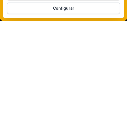
Configurar
Política de cookies
Funciona gracias a
WordPress
|
Tema:
Envo Magazine