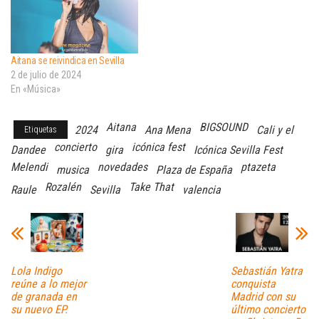
Aitana se reivindica en Sevilla
2 de julio de 2024
En «Música»
Aitana
BIGSOUND
2024
Ana Mena
Cali y el
Etiquetas
concierto
icónica fest
Dandee
gira
Icónica Sevilla Fest
Melendi
novedades
ptazeta
musica
Plaza de España
Rozalén
Take That
Raule
Sevilla
valencia
Lola Indigo
Sebastián Yatra
reúne a lo mejor
conquista
de granada en
Madrid con su
su nuevo EP.
último concierto