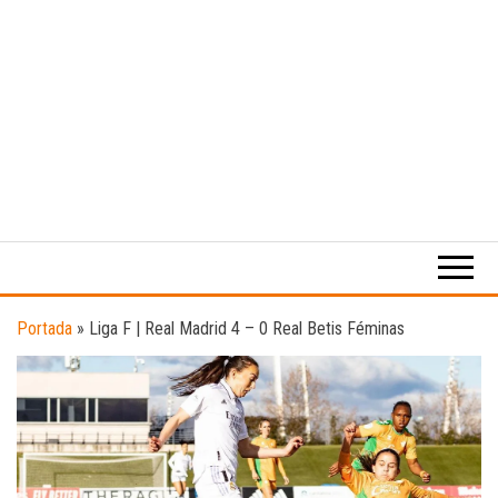
Medio
RAW
digital
Magazine
enfocado
en la
cultura,
el
Portada
»
Liga F | Real Madrid 4 – 0 Real Betis Féminas
deporte y
la
música.