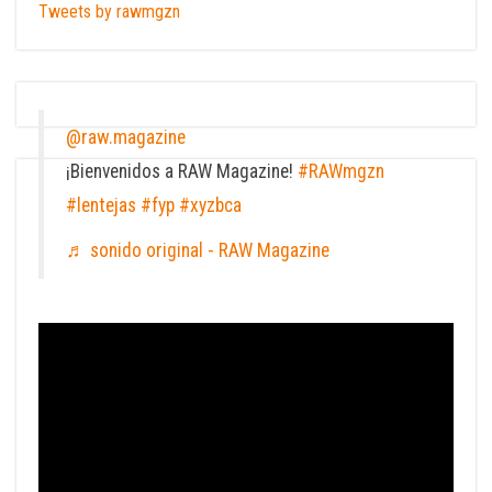
Tweets by rawmgzn
@raw.magazine
¡Bienvenidos a RAW Magazine!
#RAWmgzn
#lentejas
#fyp
#xyzbca
♬ sonido original - RAW Magazine