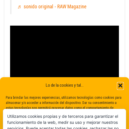
♬ sonido original - RAW Magazine
Lo de la cookies y tal...
Para brindar las mejores experiencias, utilizamos tecnologías como cookies para
almacenar y/o acceder a información del dispositivo. Dar su consentimiento a
estas tecnologías nos permitirá procesar datos como el comportamiento de
navegación o identificaciones únicas en este sitio. No dar o retirar el
Utilizamos cookies propias y de terceros para garantizar el
consentimiento puede afectar negativamente a determinadas características y
funcionamiento de la web, medir su uso y mejorar nuestros
funciones.
servicios. Puede aceptar todas las cookies, rechazar las no