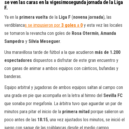
se ven las caras en la vigesimosegunda jornada de la Liga
F.
Ya en la
primera vuelta
de la
Liga F
(
novena jornada
), las
verdiblanca
s se impusieron por
3 goles
a
0
y esta vez las locales
se tomaron la revancha con goles de
Rosa Otermín
,
Amanda
Sampedro
y
Silvia Meseguer
.
Una maravillosa tarde de fútbol a la que acudieron
más de 1.200
espectadores
dispuestos a disfrutar de este gran encuentro y
con ganas de animar a ambos equipos con cánticos, bufandas y
banderas.
Equipo arbitral y jugadoras de ambos equipos saltan al campo con
una grada en pie que acompaña en la letra al himno del
Sevilla FC
que sonaba por megafonía. La árbitra tuvo que aguardar un par de
minutos para pitar el inicio de la
primera mitad
porque salieron un
poco antes de las
18:15
, una vez ajustados los minutos, se inició el
juego con saque de las rojiblancas desde el medio campo.