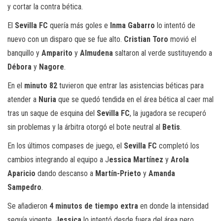
y cortar la contra bética.
El
Sevilla FC
quería más goles e
Inma Gabarro
lo intentó de
nuevo con un disparo que se fue alto.
Cristian Toro
movió el
banquillo y
Amparito
y
Almudena
saltaron al verde sustituyendo a
Débora
y
Nagore
.
En el
minuto 82
tuvieron que entrar las asistencias béticas para
atender a
Nuria
que se quedó tendida en el área bética al caer mal
tras un saque de esquina del
Sevilla FC
, la jugadora se recuperó
sin problemas y la árbitra otorgó el bote neutral al
Betis
.
En los últimos compases de juego, el
Sevilla FC
completó los
cambios integrando al equipo a J
essica Martínez
y
Arola
Aparicio
dando descanso a
Martín-Prieto
y
Amanda
Sampedro
.
Se añadieron
4 minutos de tiempo extra
en donde la intensidad
seguía vigente,
Jessica
lo intentó desde fuera del área pero