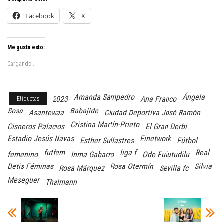
Facebook
X
Me gusta esto:
Cargando...
Amanda Sampedro
Ángela
2023
Ana Franco
Etiquetas
Sosa
Babajide
Asantewaa
Ciudad Deportiva José Ramón
Cristina Martín-Prieto
Cisneros Palacios
El Gran Derbi
Estadio Jesús Navas
Finetwork
Esther Sullastres
Fútbol
futfem
liga f
Real
femenino
Inma Gabarro
Ode Fulutudilu
Betis Féminas
Rosa Otermín
Silvia
Rosa Márquez
Sevilla fc
Meseguer
Thalmann