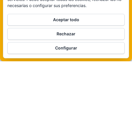
necesarias o configurar sus preferencias.
Claro que sí
Aceptar todo
De ninguna manera
Rechazar
Veámos que hay aquí
Funciona gracias a
WordPress
|
Tema:
Envo Magazine
Configurar
Política de cookies