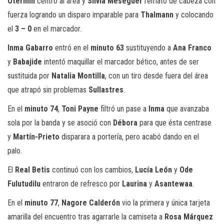
Otermín
centró al área y
Silvia Meseguer
remató de cabeza con
fuerza logrando un disparo imparable para
Thalmann
y colocando
el
3 – 0
en el marcador.
Inma Gabarro
entró en el
minuto 63
sustituyendo a
Ana Franco
y
Babajide
intentó maquillar el marcador bético, antes de ser
sustituida por
Natalia Montilla
, con un tiro desde fuera del área
que atrapó sin problemas
Sullastres
.
En el
minuto 74
,
Toni Payne
filtró un pase a
Inma
que avanzaba
sola por la banda y se asoció con
Débora
para que ésta centrase
y
Martín-Prieto
disparara a portería, pero acabó dando en el
palo.
El
Real Betis
continuó con los cambios,
Lucía León
y
Ode
Fulutudilu
entraron de refresco por
Laurina
y
Asantewaa
.
En el
minuto 77
,
Nagore Calderón
vio la primera y única tarjeta
amarilla del encuentro tras agarrarle la camiseta a
Rosa Márquez