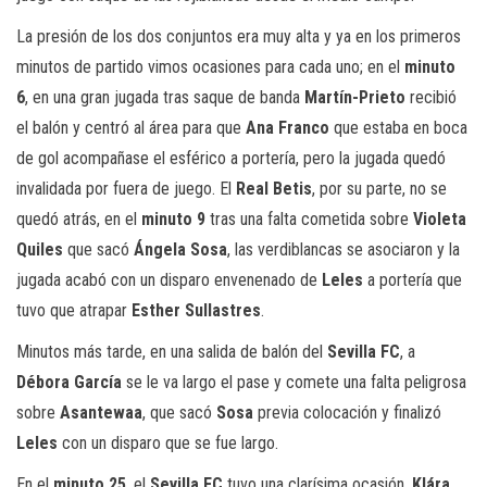
La presión de los dos conjuntos era muy alta y ya en los primeros
minutos de partido vimos ocasiones para cada uno; en el
minuto
6
, en una gran jugada tras saque de banda
Martín-Prieto
recibió
el balón y centró al área para que
Ana Franco
que estaba en boca
de gol acompañase el esférico a portería, pero la jugada quedó
invalidada por fuera de juego. El
Real Betis
, por su parte, no se
quedó atrás, en el
minuto 9
tras una falta cometida sobre
Violeta
Quiles
que sacó
Ángela Sosa
, las verdiblancas se asociaron y la
jugada acabó con un disparo envenenado de
Leles
a portería que
tuvo que atrapar
Esther Sullastres
.
Minutos más tarde, en una salida de balón del
Sevilla FC
, a
Débora García
se le va largo el pase y comete una falta peligrosa
sobre
Asantewaa
, que sacó
Sosa
previa colocación y finalizó
Leles
con un disparo que se fue largo.
En el
minuto 25
, el
Sevilla FC
tuvo una clarísima ocasión,
Klára