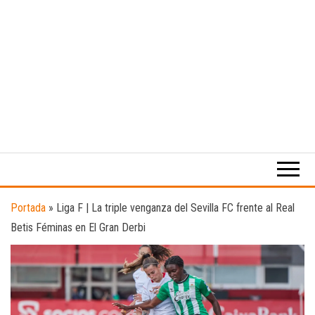
Medio
RAW
digital
Magazine
enfocado
en la
cultura,
el
Portada
»
Liga F | La triple venganza del Sevilla FC frente al Real
deporte y
Betis Féminas en El Gran Derbi
la
música.