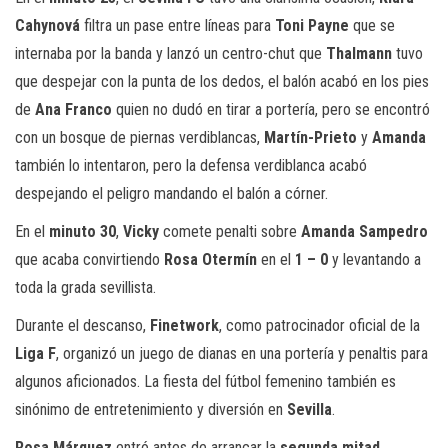
Cahynová
filtra un pase entre líneas para
Toni Payne
que se
internaba por la banda y lanzó un centro-chut que
Thalmann
tuvo
que despejar con la punta de los dedos, el balón acabó en los pies
de
Ana Franco
quien no dudó en tirar a portería, pero se encontró
con un bosque de piernas verdiblancas,
Martín-Prieto
y
Amanda
también lo intentaron, pero la defensa verdiblanca acabó
despejando el peligro mandando el balón a córner.
En el
minuto 30
,
Vicky
comete penalti sobre
Amanda Sampedro
que acaba convirtiendo
Rosa Otermín
en el
1 – 0
y levantando a
toda la grada sevillista.
Durante el descanso,
Finetwork
, como patrocinador oficial de la
Liga F
, organizó un juego de dianas en una portería y penaltis para
algunos aficionados. La fiesta del fútbol femenino también es
sinónimo de entretenimiento y diversión en
Sevilla
.
Rosa Márquez
entró antes de arrancar la
segunda mitad