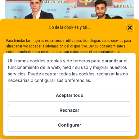
Lo de la cookies y tal...
Para brindar las mejores experiencias, utilizamos tecnologías como cookies para
almacenar y/o acceder a información del dispositivo. Dar su consentimiento a
estas tecnologías nos permitirá procesar datos como el comportamiento de
navegación o identificaciones únicas en este sitio. No dar o retirar el
Utilizamos cookies propias y de terceros para garantizar el
consentimiento puede afectar negativamente a determinadas características y
funcionamiento de la web, medir su uso y mejorar nuestros
funciones.
servicios. Puede aceptar todas las cookies, rechazar las no
necesarias o configurar sus preferencias.
Claro que sí
Aceptar todo
De ninguna manera
Rechazar
Veámos que hay aquí
Configurar
Política de cookies