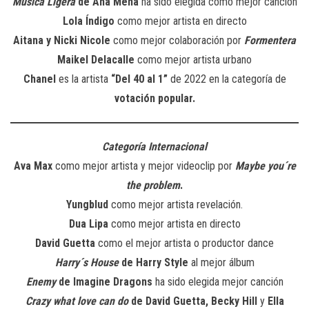
Música Ligera
de Ana Mena
ha sido elegida como mejor canción
Lola Índigo
como mejor artista en directo
Aitana y Nicki Nicole
como mejor colaboración por
Formentera
Maikel Delacalle
como mejor artista urbano
Chanel
es la artista
“Del 40 al 1”
de 2022 en la categoría de
votación popular.
Categoría Internacional
Ava Max
como mejor artista y mejor videoclip por
Maybe you´re
the problem
.
Yungblud
como mejor artista revelación.
Dua Lipa
como mejor artista en directo
David Guetta
como el mejor artista o productor dance
Harry´s House
de Harry Style
al mejor álbum
Enemy
de Imagine Dragons
ha sido elegida mejor canción
Crazy what love can do
de David Guetta, Becky Hill
y
Ella