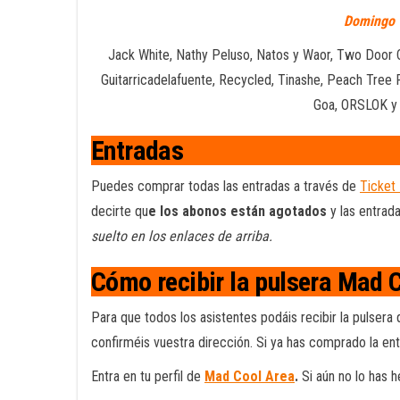
Domingo 1
Jack White, Nathy Peluso, Natos y Waor, Two Door C
Guitarricadelafuente, Recycled, Tinashe, Peach Tree R
Goa, ORSLOK y 
Entradas
Puedes comprar todas las entradas a través de
Ticket
decirte qu
e los abonos están agotados
y las entrad
suelto en los enlaces de arriba.
Cómo recibir la pulsera Mad 
Para que todos los asistentes podáis recibir la pulsera 
confirméis vuestra dirección. Si ya has comprado la en
Entra en tu perfil de
Mad Cool Area
.
Si aún no lo has h