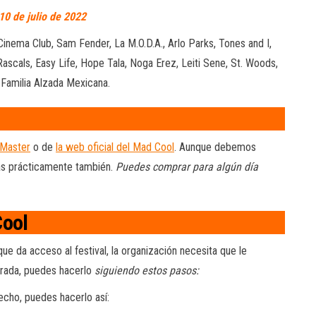
0 de julio de 2022
inema Club, Sam Fender, La M.O.D.A., Arlo Parks, Tones and I,
ascals, Easy Life, Hope Tala, Noga Erez, Leiti Sene, St. Woods,
Familia Alzada Mexicana.
 Master
o de
la web oficial del Mad Cool
. Aunque debemos
as prácticamente también.
Puedes comprar para algún día
Cool
que da acceso al festival, la organización necesita que le
trada, puedes hacerlo
siguiendo estos pasos:
echo, puedes hacerlo así: