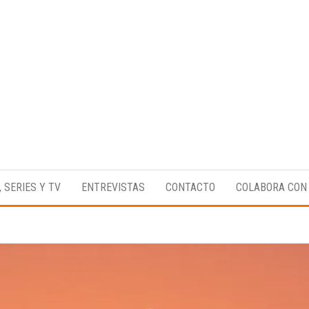
Medio
RAW
digital
Magazine
enfocado
, SERIES Y TV
ENTREVISTAS
CONTACTO
COLABORA CON
en la
cultura,
el
deporte y
la
música.