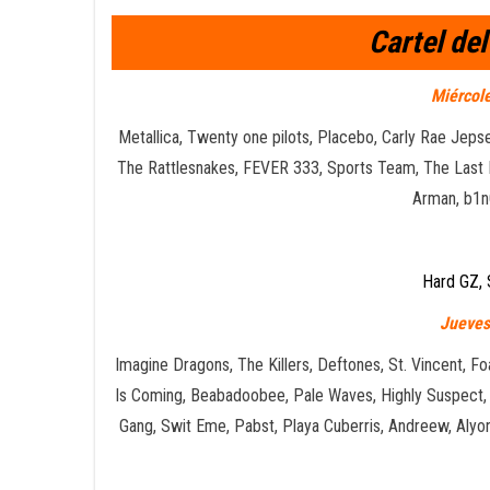
Cartel de
Miércole
Metallica, Twenty one pilots, Placebo, Carly Rae Jeps
The Rattlesnakes, FEVER 333, Sports Team, The Last In
Arman, b1n
Hard GZ, 
Jueves
Imagine Dragons, The Killers, Deftones, St. Vincent, F
Is Coming, Beabadoobee, Pale Waves, Highly Suspect, V
Gang, Swit Eme, Pabst, Playa Cuberris, Andreew, Alyon