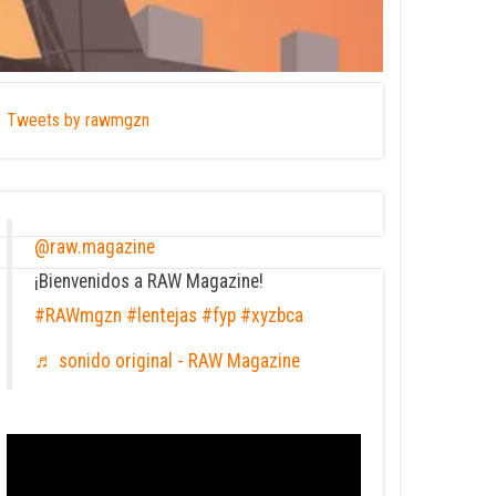
Tweets by rawmgzn
@raw.magazine
¡Bienvenidos a RAW Magazine!
#RAWmgzn
#lentejas
#fyp
#xyzbca
♬ sonido original - RAW Magazine