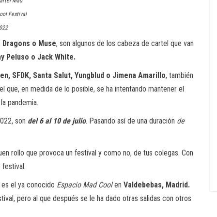
artel Mad
ool Festival
022
ne Dragons o Muse
, son algunos de los cabeza de cartel que van
y Peluso o Jack White.
sen, SFDK, Santa Salut, Yungblud o Jimena Amarillo
, también
el que, en medida de lo posible, se ha intentando mantener el
 la pandemia.
2022, son
del 6 al 10 de julio
. Pasando así de una duración
de
uen rollo que provoca un festival y como no, de tus colegas. Con
festival.
r es el ya conocido
Espacio Mad Cool
en
Valdebebas, Madrid.
val, pero al que después se le ha dado otras salidas con otros