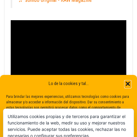
♬ sonido original - RAW Magazine
Lo de la cookies y tal...
Para brindar las mejores experiencias, utilizamos tecnologías como cookies para
almacenar y/o acceder a información del dispositivo. Dar su consentimiento a
estas tecnologías nos permitirá procesar datos como el comportamiento de
navegación o identificaciones únicas en este sitio. No dar o retirar el
Utilizamos cookies propias y de terceros para garantizar el
consentimiento puede afectar negativamente a determinadas características y
funcionamiento de la web, medir su uso y mejorar nuestros
funciones.
servicios. Puede aceptar todas las cookies, rechazar las no
necesarias o configurar sus preferencias.