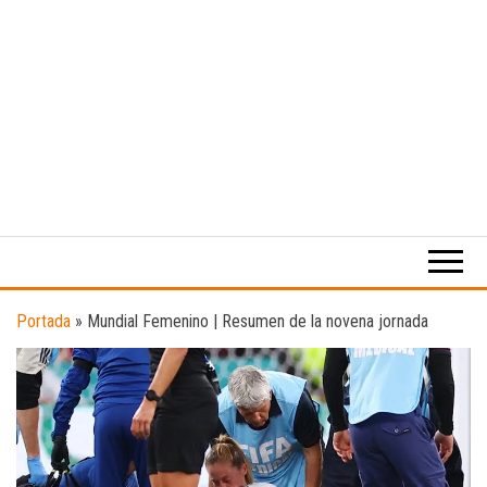
Medio
RAW
digital
Magazine
enfocado
en la
cultura,
el
Portada
»
Mundial Femenino | Resumen de la novena jornada
deporte y
la
música.