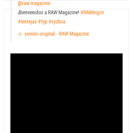
@raw.magazine
¡Bienvenidos a RAW Magazine!
#RAWmgzn
#lentejas
#fyp
#xyzbca
♬ sonido original - RAW Magazine