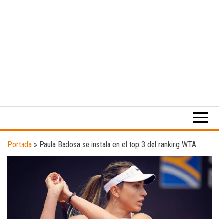
Medio
RAW
digital
Magazine
enfocado
en la
cultura,
el
Portada
»
Paula Badosa se instala en el top 3 del ranking WTA
deporte y
la
música.