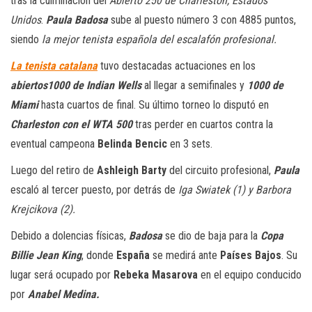
tras la culminación del
Abierto 250 de Charleston, Estados
Unidos
.
Paula Badosa
sube al puesto número 3 con 4885 puntos,
siendo
la mejor tenista española del escalafón profesional.
La tenista catalana
tuvo destacadas actuaciones en los
abiertos1000 de Indian Wells
al llegar a semifinales y
1000 de
Miami
hasta cuartos de final. Su último torneo lo disputó en
Charleston con el WTA 500
tras perder en cuartos contra la
eventual campeona
Belinda Bencic
en 3 sets.
Luego del retiro de
Ashleigh Barty
del circuito profesional,
Paula
escaló al tercer puesto, por detrás de
Iga Swiatek (1) y Barbora
Krejcikova (2).
Debido a dolencias físicas,
Badosa
se dio de baja para la
Copa
Billie Jean King
, donde
España
se medirá ante
Países Bajos
. Su
lugar será ocupado por
Rebeka Masarova
en el equipo conducido
por
Anabel Medina.