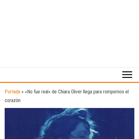
Medio
RAW
digital
Magazine
enfocado
en la
cultura,
el
Portada
»
«No fue real» de Chiara Oliver llega para rompernos el
deporte y
corazón
la
música.