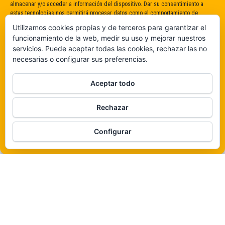
almacenar y/o acceder a información del dispositivo. Dar su consentimiento a
estas tecnologías nos permitirá procesar datos como el comportamiento de
navegación o identificaciones únicas en este sitio. No dar o retirar el
Utilizamos cookies propias y de terceros para garantizar el
consentimiento puede afectar negativamente a determinadas características y
funcionamiento de la web, medir su uso y mejorar nuestros
funciones.
servicios. Puede aceptar todas las cookies, rechazar las no
necesarias o configurar sus preferencias.
Claro que sí
Aceptar todo
De ninguna manera
Rechazar
Veámos que hay aquí
Funciona gracias a
WordPress
|
Tema:
Envo Magazine
Configurar
Política de cookies