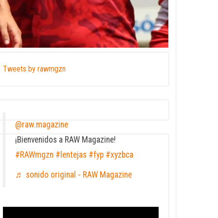
Tweets by rawmgzn
@raw.magazine
¡Bienvenidos a RAW Magazine!
#RAWmgzn
#lentejas
#fyp
#xyzbca
♬ sonido original - RAW Magazine