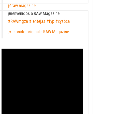
@raw.magazine
¡Bienvenidos a RAW Magazine!
#RAWmgzn
#lentejas
#fyp
#xyzbca
♬ sonido original - RAW Magazine