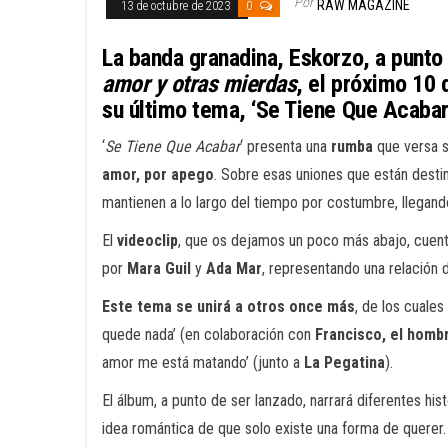
Por
RAW MAGAZINE
13 de octubre de 2023
0
La banda granadina, Eskorzo, a punto
amor y otras mierdas
, el próximo 10
su último tema, ‘Se Tiene Que Acabar
‘
Se Tiene Que Acabar
‘ presenta una
rumba
que versa 
amor, por apego
. Sobre esas uniones que están desti
mantienen a lo largo del tiempo por costumbre, llegando 
El
videoclip
, que os dejamos un poco más abajo, cuent
por
Mara Guil
y
Ada Mar
, representando una relación d
Este tema se unirá a otros once más
, de los cuale
quede nada’ (en colaboración con
Francisco, el homb
amor me está matando’ (junto a
La Pegatina
).
El álbum, a punto de ser lanzado, narrará diferentes h
idea romántica de que solo existe una forma de querer.