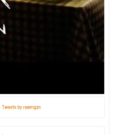
Tweets by rawmgzn