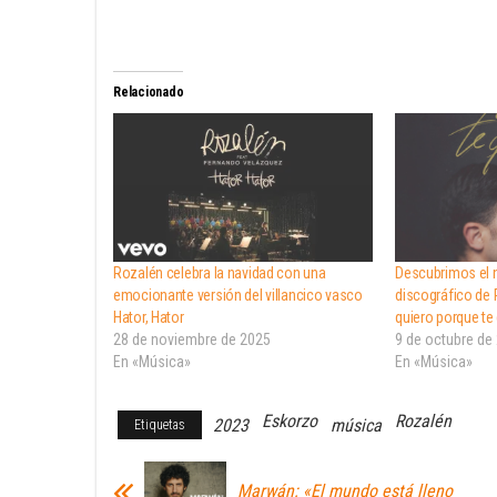
Relacionado
Rozalén celebra la navidad con una
Descubrimos el 
emocionante versión del villancico vasco
discográfico de 
Hator, Hator
quiero porque te
28 de noviembre de 2025
9 de octubre de
En «Música»
En «Música»
Eskorzo
Rozalén
2023
música
Etiquetas
Marwán: «El mundo está lleno