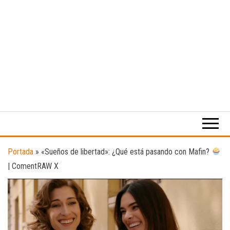
Medio
RAW
digital
Magazine
enfocado
en la
cultura,
el
Portada
»
«Sueños de libertad»: ¿Qué está pasando con Mafin?
deporte y
| ComentRAW X
la
música.