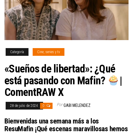
Categoría
Cine, series y tv
«Sueños de libertad»: ¿Qué
está pasando con Mafin?
|
ComentRAW X
Por
GABI MELENDEZ
28 de julio de 2024
0
Bienvenidas una semana más a los
ResuMafin ¡Qué escenas maravillosas hemos