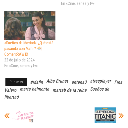
En «Cine, series y tv»
«Sueños de libertad»: ¿Qué está
pasando con Mafin?
|
ComentRAW IX
22 de julio de 2024
En «Cine, series y tv»
Alba Brunet
atresplayer
#Mafin
antena3
Fina
Etiquetas
marta belmonte
Sueños de
Valero
martab de la reina
libertad