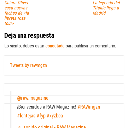
Chiara Oliver
La leyenda del
saca nuevas
Titanic llega a
fechas de «la
Madrid
libreta rosa
tour»
Deja una respuesta
Lo siento, debes estar
conectado
para publicar un comentario.
Tweets by rawmgzn
@raw.magazine
¡Bienvenidos a RAW Magazine!
#RAWmgzn
#lentejas
#fyp
#xyzbca
♬ sonido original - RAW Magazine