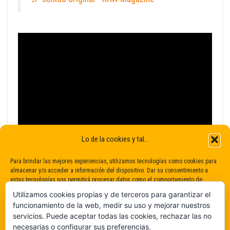
Lo de la cookies y tal...
Para brindar las mejores experiencias, utilizamos tecnologías como cookies para
almacenar y/o acceder a información del dispositivo. Dar su consentimiento a
estas tecnologías nos permitirá procesar datos como el comportamiento de
navegación o identificaciones únicas en este sitio. No dar o retirar el
Utilizamos cookies propias y de terceros para garantizar el
consentimiento puede afectar negativamente a determinadas características y
funcionamiento de la web, medir su uso y mejorar nuestros
funciones.
servicios. Puede aceptar todas las cookies, rechazar las no
necesarias o configurar sus preferencias.