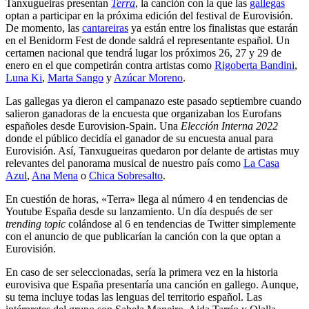
Tanxugueiras presentan
Terra
, la canción con la que las
gallegas
optan a participar en la próxima edición del festival de Eurovisión.
De momento, las
cantareiras
ya están entre los finalistas que estarán
en el Benidorm Fest de donde saldrá el representante español. Un
certamen nacional que tendrá lugar los próximos 26, 27 y 29 de
enero en el que competirán contra artistas como
Rigoberta Bandini
,
Luna Ki
,
Marta Sango
y
Azúcar Moreno
.
Las gallegas ya dieron el campanazo este pasado septiembre cuando
salieron ganadoras de la encuesta que organizaban los Eurofans
españoles desde Eurovision-Spain. Una
Elección Interna 2022
donde el público decidía el ganador de su encuesta anual para
Eurovisión. Así, Tanxugueiras quedaron por delante de artistas muy
relevantes del panorama musical de nuestro país como
La Casa
Azul
,
Ana Mena
o
Chica Sobresalto
.
En cuestión de horas, «Terra» llega al número 4 en tendencias de
Youtube España desde su lanzamiento. Un día después de ser
trending topic
colándose al 6 en tendencias de Twitter simplemente
con el anuncio de que publicarían la canción con la que optan a
Eurovisión.
En caso de ser seleccionadas, sería la primera vez en la historia
eurovisiva que España presentaría una canción en gallego. Aunque,
su tema incluye todas las lenguas del territorio español. Las