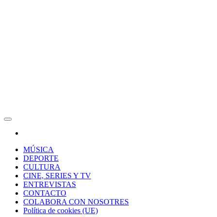
RAW Magazine
Medio digital enfocado en la cultura, el deporte y la música.
MÚSICA
DEPORTE
CULTURA
CINE, SERIES Y TV
ENTREVISTAS
CONTACTO
COLABORA CON NOSOTRES
Política de cookies (UE)