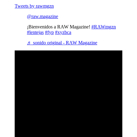
Tweets by rawmgzn
@raw.magazine
¡Bienvenidos a RAW Magazine!
#RAWmgzn
#lentejas
#fyp
#xyzbca
♬ sonido original - RAW Magazine