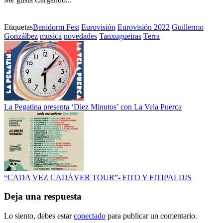
Etiquetas
Benidorm Fest
Eurovisión
Eurovisión 2022
Guillermo
Gonzálbez
musica
novedades
Tanxugueiras
Terra
La Pegatina presenta ‘Diez Minutos’ con La Vela Puerca
“CADA VEZ CADÁVER TOUR”- FITO Y FITIPALDIS
Deja una respuesta
Lo siento, debes estar
conectado
para publicar un comentario.