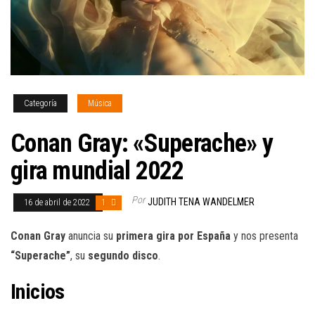
Categoría
Música
Conan Gray: «Superache» y
gira mundial 2022
Por
JUDITH TENA WANDELMER
16 de abril de 2022
1
Conan Gray
anuncia su
primera gira por España
y nos presenta
“Superache”
, su
segundo disco
.
Inicios