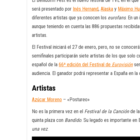
El Benidorm Fest es el nuevo festival de TVE en el que
será presentado por
Inés Hernand
,
Alaska
y
Máximo Hu
diferentes artistas que ya conocen los
eurofans
. En un
aunque teniendo en cuenta las 886 propuestas recibidas
artistas.
El Festival iniciará el 27 de enero, pero, no se conocerá
semifinales participarán siete artistas de los que solo c
español de la
66ª edición del Festival de
Eurovisión
ser
audiencia. El ganador podrá representar a España en la c
Artistas
Azúcar Moreno
– «Postureo»
No es la primera vez en el
Festival de la Canción
de la
quinta plaza con
Bandido
. Su legado es importante e
una vez
.