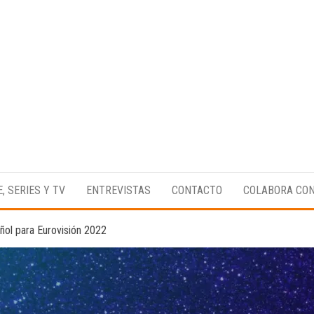
Medio
RAW
digital
Magazine
enfocado
E, SERIES Y TV
ENTREVISTAS
CONTACTO
COLABORA CO
en la
cultura,
el
ñol para Eurovisión 2022
deporte y
la
música.