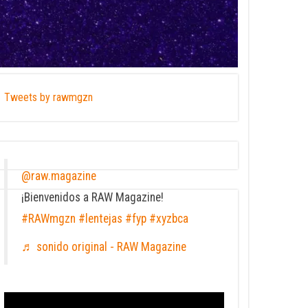
Tweets by rawmgzn
@raw.magazine
¡Bienvenidos a RAW Magazine!
#RAWmgzn
#lentejas
#fyp
#xyzbca
♬ sonido original - RAW Magazine