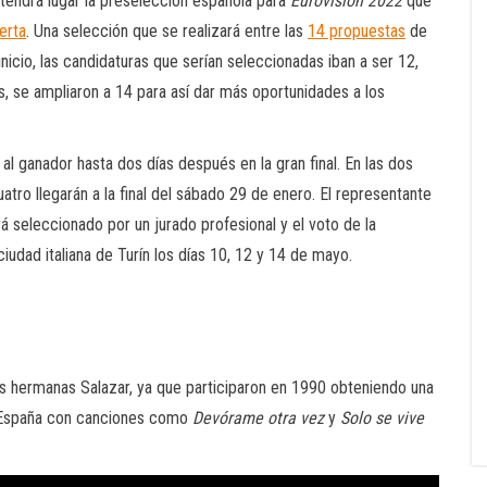
 tendrá lugar la preselección española para
Eurovisión 2022
que
erta
. Una selección que se realizará entre las
14 propuestas
de
 inicio, las candidaturas que serían seleccionadas iban a ser 12,
, se ampliaron a 14 para así dar más oportunidades a los
 al ganador hasta dos días después en la gran final. En las dos
uatro llegarán a la final del sábado 29 de enero. El representante
á seleccionado por un jurado profesional y el voto de la
iudad italiana de Turín los días 10, 12 y 14 de mayo.
s hermanas Salazar, ya que participaron en 1990 obteniendo una
n España con canciones como
Devórame otra vez
y
Solo se vive