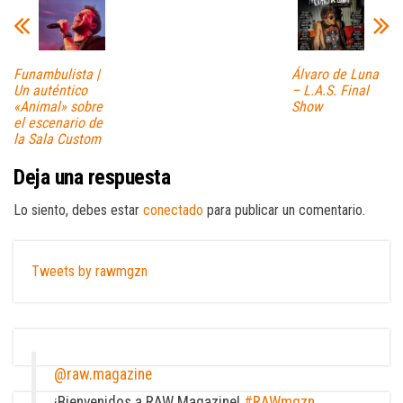
Funambulista |
Álvaro de Luna
Un auténtico
– L.A.S. Final
«Animal» sobre
Show
el escenario de
la Sala Custom
Deja una respuesta
Lo siento, debes estar
conectado
para publicar un comentario.
Tweets by rawmgzn
@raw.magazine
¡Bienvenidos a RAW Magazine!
#RAWmgzn