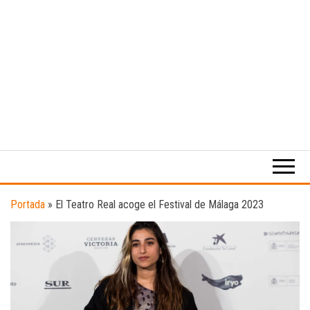
Medio
RAW
digital
Magazine
enfocado
en la
cultura,
el
Portada
»
El Teatro Real acoge el Festival de Málaga 2023
deporte y
la
música.