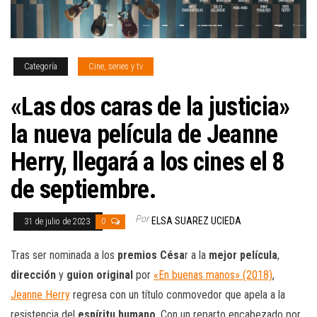
Categoría
Cine, series y tv
«Las dos caras de la justicia»
la nueva película de Jeanne
Herry, llegará a los cines el 8
de septiembre.
Por
ELSA SUAREZ UCIEDA
31 de julio de 2023
0
Tras ser nominada a los
premios Césa
r a la
mejor película
,
dirección
y
guion original
por
«En buenas manos» (2018)
,
Jeanne Herry
regresa con un título conmovedor que apela a la
resistencia del
espíritu humano
. Con un reparto encabezado por