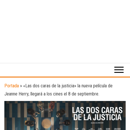
Medio
RAW
digital
Magazine
enfocado
en la
cultura,
el
Portada
»
«Las dos caras de la justicia» la nueva película de
deporte y
Jeanne Herry, llegará a los cines el 8 de septiembre.
la
música.