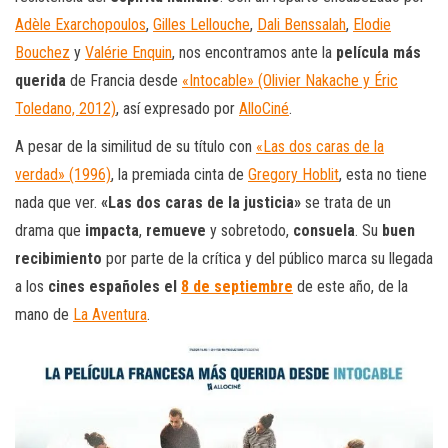
Adèle Exarchopoulos
,
Gilles Lellouche
,
Dali Benssalah
,
Elodie
Bouchez
y
Valérie Enquin
, nos encontramos ante la
película más
querida
de Francia desde
«Intocable» (Olivier Nakache y Éric
Toledano, 2012)
, así expresado por
AlloCiné
.
A pesar de la similitud de su título con
«Las dos caras de la
verdad» (1996)
, la premiada cinta de
Gregory Hoblit
, esta no tiene
nada que ver.
«Las dos caras de la justicia»
se trata de un
drama que
impacta
,
remueve
y sobretodo,
consuela
. Su
buen
recibimiento
por parte de la crítica y del público marca su llegada
a los
cines españoles el
8 de septiembre
de este año, de la
mano de
La Aventura
.