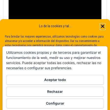
Lo de la cookies y tal...
Para brindar las mejores experiencias, utilizamos tecnologías como cookies para
almacenar y/o acceder a información del dispositivo. Dar su consentimiento a
estas tecnologías nos permitirá procesar datos como el comportamiento de
navegación o identificaciones únicas en este sitio. No dar o retirar el
Utilizamos cookies propias y de terceros para garantizar el
consentimiento puede afectar negativamente a determinadas características y
funcionamiento de la web, medir su uso y mejorar nuestros
funciones.
servicios. Puede aceptar todas las cookies, rechazar las no
necesarias o configurar sus preferencias.
Claro que sí
Aceptar todo
De ninguna manera
Rechazar
Veámos que hay aquí
Funciona gracias a
WordPress
|
Tema:
Envo Magazine
Configurar
Política de cookies