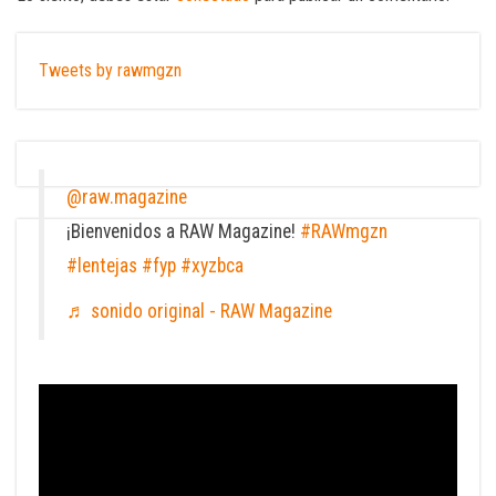
Tweets by rawmgzn
@raw.magazine
¡Bienvenidos a RAW Magazine!
#RAWmgzn
#lentejas
#fyp
#xyzbca
♬ sonido original - RAW Magazine