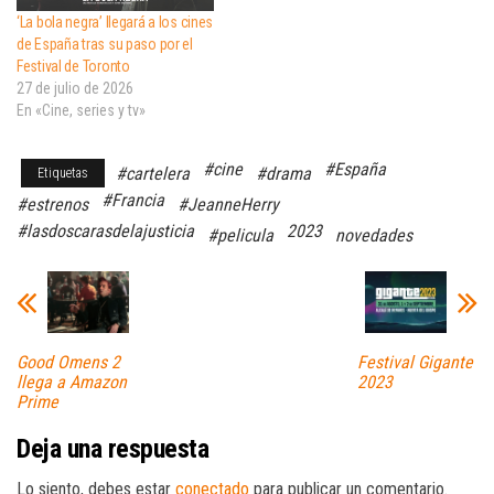
‘La bola negra’ llegará a los cines
de España tras su paso por el
Festival de Toronto
27 de julio de 2026
En «Cine, series y tv»
#cine
#España
#cartelera
#drama
Etiquetas
#Francia
#estrenos
#JeanneHerry
#lasdoscarasdelajusticia
2023
#pelicula
novedades
Good Omens 2
Festival Gigante
llega a Amazon
2023
Prime
Deja una respuesta
Lo siento, debes estar
conectado
para publicar un comentario.