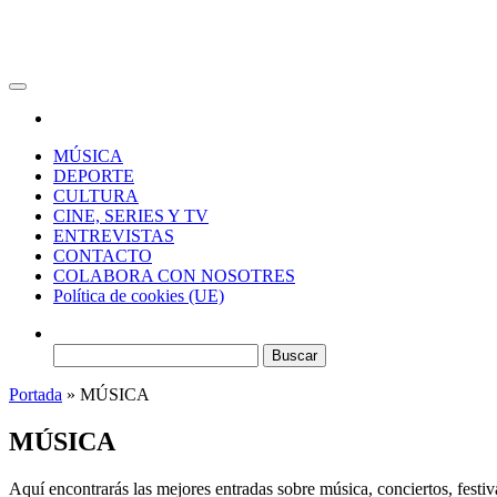
RAW Magazine
Medio digital enfocado en la cultura, el deporte y la música.
MÚSICA
DEPORTE
CULTURA
CINE, SERIES Y TV
ENTREVISTAS
CONTACTO
COLABORA CON NOSOTRES
Política de cookies (UE)
Buscar:
Portada
»
MÚSICA
MÚSICA
Aquí encontrarás las mejores entradas sobre música, conciertos, festi