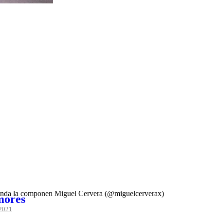
 banda la componen Miguel Cervera (@miguelcerverax)
mores
 2021