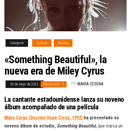
Categoría
Cultura
Música
«Something Beautiful», la
nueva era de Miley Cyrus
Por
MARÍA CESENA
30 de mayo de 2025
Desactivado
La cantante estadounidense lanza su noveno
álbum acompañado de una película
Miley Cyrus (Destiny Hope Cyrus, 1992)
ha presentado su
noveno álbum de estudio,
Something Beautiful
,
que marca un