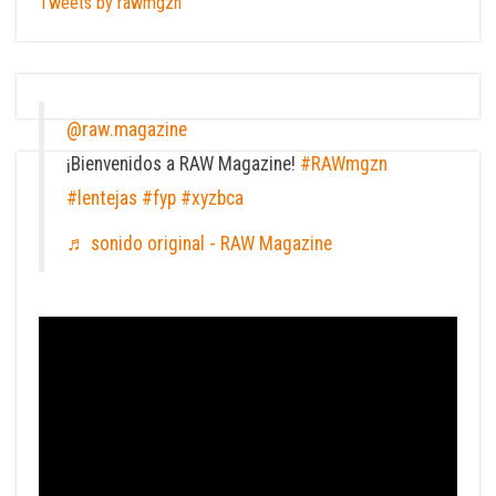
Tweets by rawmgzn
@raw.magazine
¡Bienvenidos a RAW Magazine!
#RAWmgzn
#lentejas
#fyp
#xyzbca
♬ sonido original - RAW Magazine