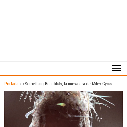
Medio
RAW
digital
Magazine
enfocado
en la
cultura,
el
Portada
»
«Something Beautiful», la nueva era de Miley Cyrus
deporte y
la
música.