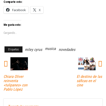
Comparte esto:
Facebook
X
Me gusta esto:
Cargando...
musica
miley cyrus
novedades
Etiquetas
Chiara Oliver
El destino de las
reinventa
sáficas en el
«tulipanes» con
cine
Pablo López