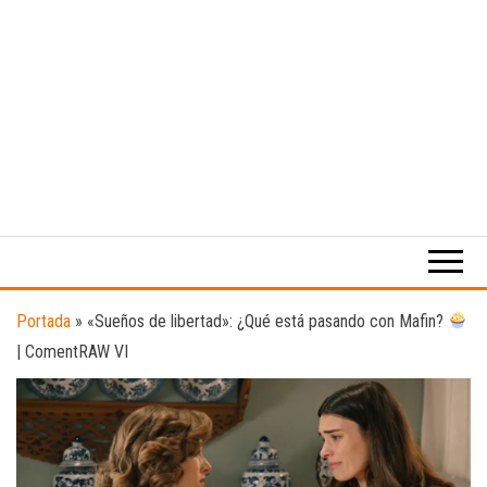
Medio
RAW
digital
Magazine
enfocado
en la
cultura,
el
Portada
»
«Sueños de libertad»: ¿Qué está pasando con Mafin?
deporte y
| ComentRAW VI
la
música.