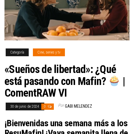
Categoría
Cine, series y tv
«Sueños de libertad»: ¿Qué
está pasando con Mafin?
|
ComentRAW VI
Por
GABI MELENDEZ
30 de junio de 2024
0
¡Bienvenidas una semana más a los
ResuMafin! ¡Vaya semanita llena de