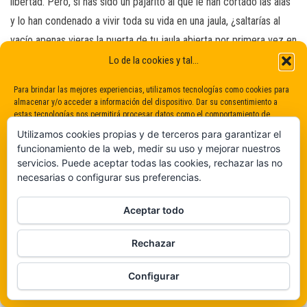
libertad. Pero, si has sido un pajarito al que le han cortado las alas
y lo han condenado a vivir toda su vida en una jaula, ¿saltarías al
vacío apenas vieras la puerta de tu jaula abierta por primera vez en
tu vida o te quedarías observando el paisaje pensando en todas las
Lo de la cookies y tal...
amenazas a las que vas a tener que enfrentar ahí fuera? Es
Para brindar las mejores experiencias, utilizamos tecnologías como cookies para
exactamente lo que sucede con Marta. No solo tiene que aprender
almacenar y/o acceder a información del dispositivo. Dar su consentimiento a
estas tecnologías nos permitirá procesar datos como el comportamiento de
a volar, tiene que aprender a andar fuera de una jaula donde se
navegación o identificaciones únicas en este sitio. No dar o retirar el
Utilizamos cookies propias y de terceros para garantizar el
encontraría totalmente expuesta, y lo que aumenta
consentimiento puede afectar negativamente a determinadas características y
funcionamiento de la web, medir su uso y mejorar nuestros
funciones.
exponencialmente sus miedos es el terror de que Fina también
servicios. Puede aceptar todas las cookies, rechazar las no
pueda salir lastimada.
necesarias o configurar sus preferencias.
Claro que sí
Pero sabemos que finalmente Marta lo conseguirá, y no solo por
Aceptar todo
su amor por Fina, sino porque acabará ganando su convicción de
De ninguna manera
querer ser valiente y echar a volar. Estoy completamente segura
Rechazar
Veámos que hay aquí
de ello.
Configurar
¿Qué nos deparará la siguiente semana? No tenemos ni idea
Política de cookies
porque con esta novela es muy difícil acertar cualquier teoría, pero