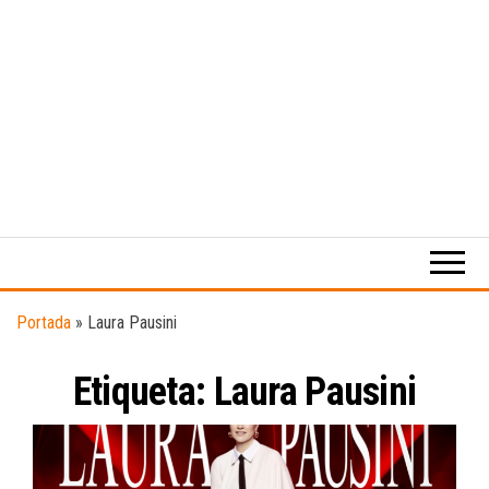
Medio
RAW
digital
Magazine
enfocado
en la
cultura,
el
Portada
»
Laura Pausini
deporte y
la
Etiqueta:
Laura Pausini
música.