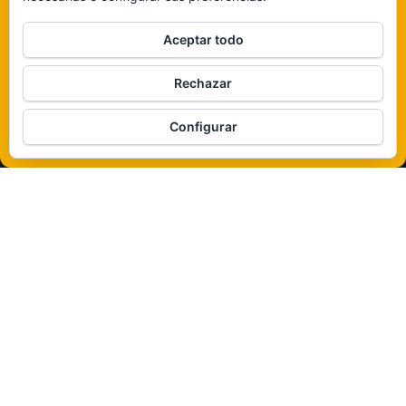
Claro que sí
Aceptar todo
De ninguna manera
Rechazar
Veámos que hay aquí
Configurar
Política de cookies
Funciona gracias a
WordPress
|
Tema:
Envo Magazine