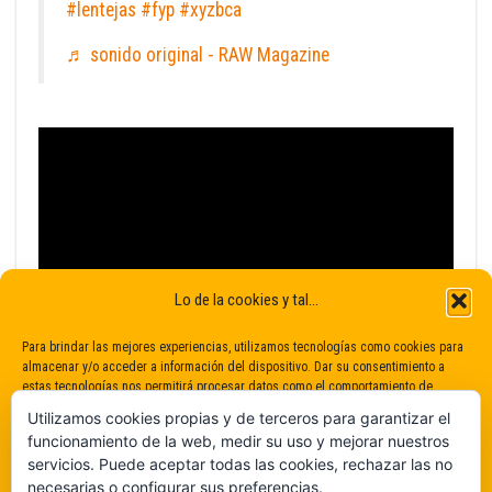
#lentejas
#fyp
#xyzbca
♬ sonido original - RAW Magazine
Lo de la cookies y tal...
Para brindar las mejores experiencias, utilizamos tecnologías como cookies para
almacenar y/o acceder a información del dispositivo. Dar su consentimiento a
estas tecnologías nos permitirá procesar datos como el comportamiento de
navegación o identificaciones únicas en este sitio. No dar o retirar el
Utilizamos cookies propias y de terceros para garantizar el
consentimiento puede afectar negativamente a determinadas características y
funcionamiento de la web, medir su uso y mejorar nuestros
funciones.
servicios. Puede aceptar todas las cookies, rechazar las no
necesarias o configurar sus preferencias.