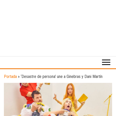
Medio
RAW
digital
Magazine
enfocado
en la
cultura,
el
Portada
»
‘Desastre de persona’ une a Ginebras y Dani Martín
deporte y
la
música.