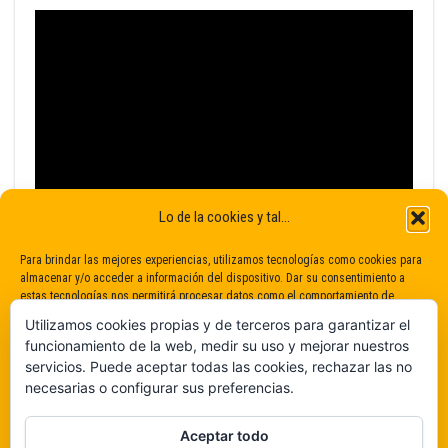
Lo de la cookies y tal...
Para brindar las mejores experiencias, utilizamos tecnologías como cookies para
almacenar y/o acceder a información del dispositivo. Dar su consentimiento a
estas tecnologías nos permitirá procesar datos como el comportamiento de
navegación o identificaciones únicas en este sitio. No dar o retirar el
Utilizamos cookies propias y de terceros para garantizar el
consentimiento puede afectar negativamente a determinadas características y
funcionamiento de la web, medir su uso y mejorar nuestros
funciones.
servicios. Puede aceptar todas las cookies, rechazar las no
necesarias o configurar sus preferencias.
Claro que sí
Aceptar todo