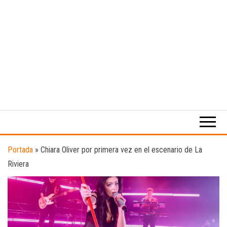
Medio
RAW
digital
Magazine
enfocado
en la
cultura,
el
Portada
»
Chiara Oliver por primera vez en el escenario de La
deporte y
Riviera
la
música.