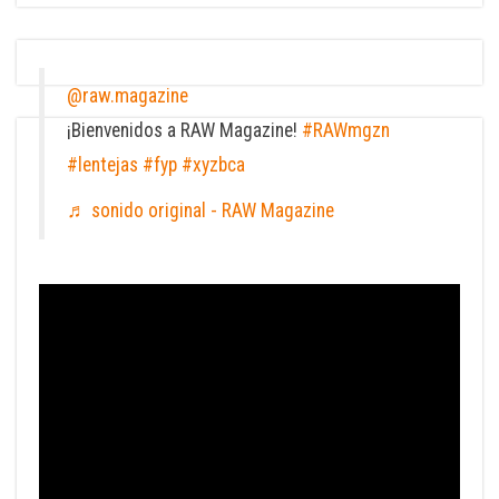
@raw.magazine
¡Bienvenidos a RAW Magazine!
#RAWmgzn
#lentejas
#fyp
#xyzbca
♬ sonido original - RAW Magazine