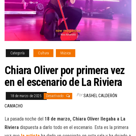
Categoría
Cultura
Música
Chiara Oliver por primera vez
en el escenario de La Riviera
Por
SASHEL CALDERÓN
18 de marzo de 2025
Desactivado
CAMACHO
La pasada noche del
18 de marzo, Chiara Oliver llegaba a La
Riviera
dispuesta a darlo todo en el escenario. Esta es la primera
vez que
la artista
ha dado un concierto en esta sala y ha dejado a