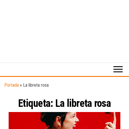
Medio
RAW
digital
Magazine
enfocado
en la
cultura,
el
Portada
»
La libreta rosa
deporte y
la
Etiqueta:
La libreta rosa
música.