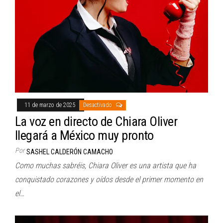
11 de marzo de 2025
Desactivado
La voz en directo de Chiara Oliver
llegará a México muy pronto
Por
SASHEL CALDERÓN CAMACHO
Como muchas sabréis, Chiara Oliver es una artista que ha
conquistado corazones y oídos desde el primer momento en
el…