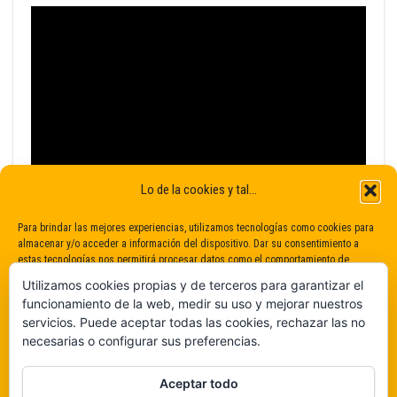
Lo de la cookies y tal...
Para brindar las mejores experiencias, utilizamos tecnologías como cookies para
almacenar y/o acceder a información del dispositivo. Dar su consentimiento a
estas tecnologías nos permitirá procesar datos como el comportamiento de
navegación o identificaciones únicas en este sitio. No dar o retirar el
Utilizamos cookies propias y de terceros para garantizar el
consentimiento puede afectar negativamente a determinadas características y
funcionamiento de la web, medir su uso y mejorar nuestros
funciones.
servicios. Puede aceptar todas las cookies, rechazar las no
necesarias o configurar sus preferencias.
Claro que sí
Aceptar todo