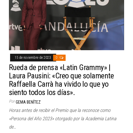
15 de noviembre de 2023
0
Rueda de prensa «Latin Grammy» |
Laura Pausini: «Creo que solamente
Raffaella Carrà ha vivido lo que yo
siento todos los días».
Por
GEMA BENÍTEZ
Horas antes de recibir el Premio que la reconoce como
«Persona del Año 2023» otorgado por la Academia Latina
de…