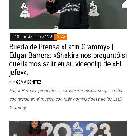
15 de noviembre de 2023
0
Rueda de Prensa «Latin Grammy» |
Edgar Barrera: «Shakira nos preguntó si
queríamos salir en su videoclip de «El
jefe»».
Por
GEMA BENÍTEZ
Edgar Barrera, productor y compositor mexicano que se ha
convertido en el músico con más nominaciones en los Latin
Grammy,…