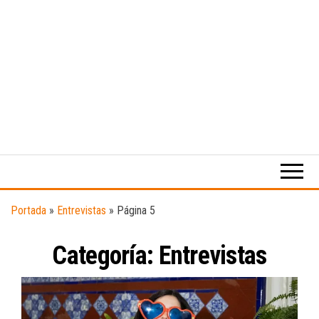
Medio
RAW
digital
Magazine
enfocado
en la
cultura,
el
Portada
»
Entrevistas
»
Página 5
deporte y
la
Categoría:
Entrevistas
música.