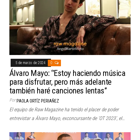
5 de marzo de 2024
0
Álvaro Mayo: ‘’Estoy haciendo música
para disfrutar, pero más adelante
también haré canciones lentas’’
Por
PAOLA ORTÍZ PERIAÑEZ
El equipo de Raw Magazine ha tenido el placer de poder
entrevistar a Álvaro Mayo, exconcursante de ‘OT 2023’, el…