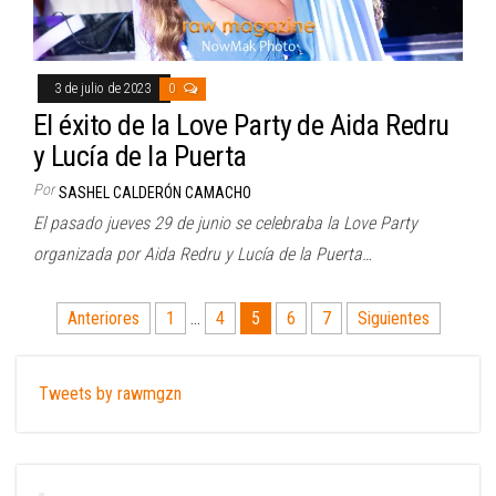
3 de julio de 2023
0
El éxito de la Love Party de Aida Redru
y Lucía de la Puerta
Por
SASHEL CALDERÓN CAMACHO
El pasado jueves 29 de junio se celebraba la Love Party
organizada por Aida Redru y Lucía de la Puerta…
Paginación
Anteriores
1
…
4
5
6
7
Siguientes
de
entradas
Tweets by rawmgzn