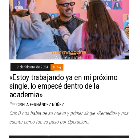
12 de febrero de 2024
0
«Estoy trabajando ya en mi próximo
single, lo empecé dentro de la
academia»
Por
GISELA FERNÁNDEZ NÚÑEZ
Cris B nos habla de su nuevo y primer single «Remedio» y nos
cuenta como fue su paso por Operación…