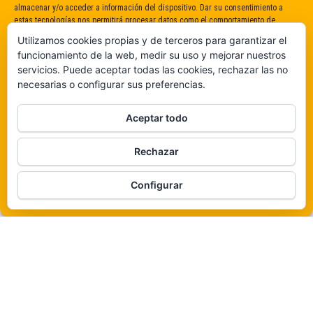
almacenar y/o acceder a información del dispositivo. Dar su consentimiento a
estas tecnologías nos permitirá procesar datos como el comportamiento de
navegación o identificaciones únicas en este sitio. No dar o retirar el
Utilizamos cookies propias y de terceros para garantizar el
consentimiento puede afectar negativamente a determinadas características y
funcionamiento de la web, medir su uso y mejorar nuestros
funciones.
servicios. Puede aceptar todas las cookies, rechazar las no
necesarias o configurar sus preferencias.
Claro que sí
Aceptar todo
De ninguna manera
Rechazar
Veámos que hay aquí
Funciona gracias a
WordPress
|
Tema:
Envo Magazine
Configurar
Política de cookies