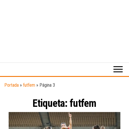
Medio
RAW
digital
Magazine
enfocado
en la
cultura,
el
Portada
»
futfem
»
Página 3
deporte y
la
Etiqueta:
música.
futfem