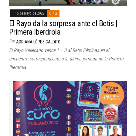
15 de mayo de 2022
0
El Rayo da la sorpresa ante el Betis |
Primera Iberdrola
Por
ADRIANA LÓPEZ CALDITO
El Rayo Vallecano vence 1 – 3 al Betis Féminas en el
encuentro correspondiente a la última jornada de la Primera
Iberdrola.