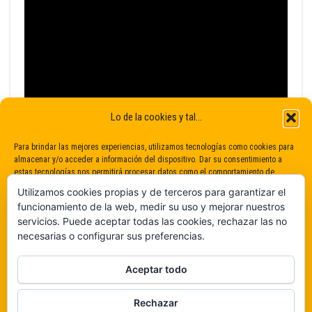
Lo de la cookies y tal...
Para brindar las mejores experiencias, utilizamos tecnologías como cookies para
almacenar y/o acceder a información del dispositivo. Dar su consentimiento a
estas tecnologías nos permitirá procesar datos como el comportamiento de
navegación o identificaciones únicas en este sitio. No dar o retirar el
Utilizamos cookies propias y de terceros para garantizar el
consentimiento puede afectar negativamente a determinadas características y
funcionamiento de la web, medir su uso y mejorar nuestros
funciones.
servicios. Puede aceptar todas las cookies, rechazar las no
necesarias o configurar sus preferencias.
Claro que sí
Aceptar todo
De ninguna manera
Rechazar