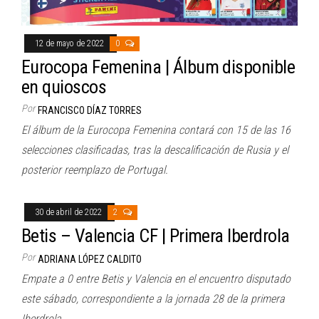
12 de mayo de 2022
0
Eurocopa Femenina | Álbum disponible
en quioscos
Por
FRANCISCO DÍAZ TORRES
El álbum de la Eurocopa Femenina contará con 15 de las 16
selecciones clasificadas, tras la descalificación de Rusia y el
posterior reemplazo de Portugal.
30 de abril de 2022
2
Betis – Valencia CF | Primera Iberdrola
Por
ADRIANA LÓPEZ CALDITO
Empate a 0 entre Betis y Valencia en el encuentro disputado
este sábado, correspondiente a la jornada 28 de la primera
Iberdrola.