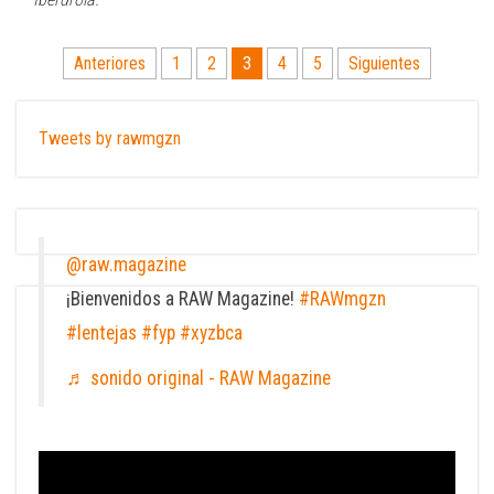
Paginación
Anteriores
1
2
3
4
5
Siguientes
de
entradas
Tweets by rawmgzn
@raw.magazine
¡Bienvenidos a RAW Magazine!
#RAWmgzn
#lentejas
#fyp
#xyzbca
♬ sonido original - RAW Magazine